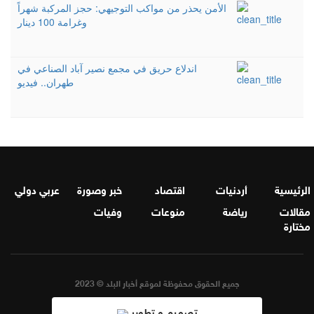
الأمن يحذر من مواكب التوجيهي: حجز المركبة شهراً
وغرامة 100 دينار
اندلاع حريق في مجمع نصير آباد الصناعي في
طهران.. فيديو
الرئيسية
أردنيات
اقتصاد
خبر وصورة
عربي دولي
مقالات
رياضة
منوعات
وفيات
مختارة
جميع الحقوق محفوظة لموقع أخبار البلد © 2023
تصميم و تطوير