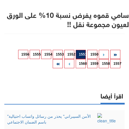
سامي قموه يفرض نسبة 10% على الورق
لعيون مجموعة نقل !!
1556
1555
1554
1553
1552
1551
1550
1560
1559
1558
1557
اقرأ أيضا
"الأمن السيبراني" يحذر من رسائل واتساب احتيالية
باسم الضمان الاجتماعي