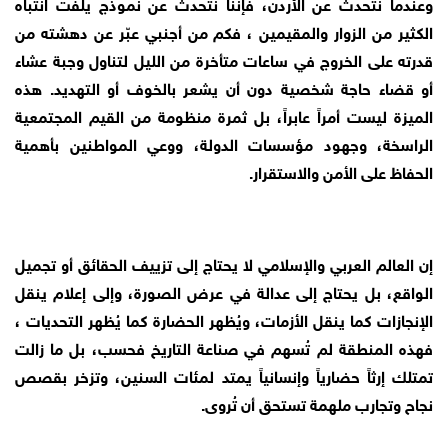
وعندما نتحدث عن الأردن، فإننا نتحدث عن نموذج يلفت انتباه
الكثير من الزوار والمقيمين ، فكم من أجنبي عبّر عن دهشته من
قدرته على الخروج في ساعات متأخرة من الليل لتناول وجبة عشاء
أو قضاء حاجة شخصية دون أن يشعر بالخوف أو التهديد. هذه
الميزة ليست أمراً عابراً، بل ثمرة منظومة من القيم المجتمعية
الراسخة، وجهود مؤسسات الدولة، ووعي المواطنين بأهمية
الحفاظ على الأمن والاستقرار.
إن العالم العربي والإسلامي لا يحتاج إلى تزييف الحقائق أو تجميل
الواقع، بل يحتاج إلى عدالة في عرض الصورة، وإلى إعلام ينقل
الإنجازات كما ينقل الأزمات، ويُظهر الحضارة كما يُظهر التحديات ،
فهذه المنطقة لم تُسهم في صناعة التاريخ فحسب، بل ما زالت
تمتلك إرثاً حضارياً وإنسانياً يمتد لمئات السنين، وتزخر بقصص
نجاح وتجارب ملهمة تستحق أن تُروى.