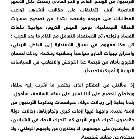
الأردنيون من الوضع القائم والآخر القادم، رصدتُ خلال الأشهر
الماضية آلاف التعليقات على مقالات أنشرها، توزعت
المطالبات على مروحة واسعة، ابتداءً من تصحيح مسارات
العدالة الاجتماعية، توفير العيش الكريم، مواجهة ملفات
الفساد بأنواعه، ثم الاستعداد للتعامل مع ألغام ما بعد الحرب ؛
كل هذا مفهوم في سياق الاستدارة إلى الداخل الأردني،
واختراق جبهات الخارج سياسياً بعقلانيه وحكمة، وذلك لضمان
الخروج بأمان من قبضة هذا التوحش والانقلاب في السياسات
الدولية (الأمريكية تحديداً).
‏إذا سألتني عن المفتاح الذي يختصر ما أشرت إليه سلفاً،
ويُطمئن الجميع على أننا نسير على سكة السلامة، سأقول :
بلدنا بحاجة إلى رجالات دولة، بمواصفات يتذكرها الأردنيون من
أزمنة بعيدة، واجهنا فيها أزمات كبرى وتجاوزناها، رجالات دولة
حقيقيون يتحرك فيهم الأردن كما تتحرك الدماء في الشرايين،
لا يقايضون على موقفهم، لا يعتذرون عن واجبهم الوطني، ولا
يبحثون عن مغانم شخصية.