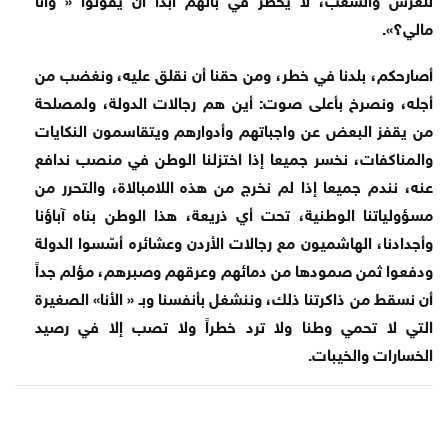
مالي؟».
أصارحكم، بلدنا في خطر، ومن حقنا أن نقلق عليه، ونغضب من
أجله، ونصرخ بأعلى صوت: أين هم رجالات الدولة، ولمصلحة
من يقفز البعض عن واجباتهم وأدوارهم ويتقاسمون النكايات
والمناكفات، نخسر جميعا إذا اختزلنا الوطن في منصب ندافع
عنه، نندم جميعا إذا لم نخرج من هذه اللامبالاة، والتحرر من
مسؤولياتنا الوطنية، تحت أي ذريعة، هذا الوطن بناه آباؤنا
وأجدادنا، الهاشميون مع رجالات الأردن وعشائره أسّسوا الدولة
ودفعوا ثمن صمودها من دمائهم وعرقهم وصبرهم، مؤلم جداً
أن نسقط من ذاكرتنا ذلك، وننشغل بأنفسنا وبـ « الأنا» الصغيرة
التي لا تحمي وطنا ولا ترد خطراً ولا تصب إلا في رصيد
الخسارات والخيبات.