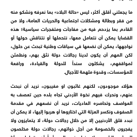
‏ما يجعلني أقلق أكثر، ليس «حالة البلاد» بما نعرفه ونشكو منه
من فقر وبطالة ومشكلات اجتماعية والحريات العامة، ولا من
القادم بما يزدحم فيه من مفاجآت ومتفجرات سياسية؛ هذه
القضايا يمكن أن نتعامل معها، نتحملها أو نتناقش حولها أو
نواجهها، يمكن أن نضعها في سياقات وطنية تبحث عن حلول،
لكن المهم أن يكون لدينا رجالات دولة نثق بهم، ونطمئن
لمواقفهم، يشكلون سنداً للدولة والقيادة، ورافعة
للمؤسسات، وقدوة ملهمة للأجيال.
هؤلاء موجودون، لكنهم غائبون او مغيبون، نريد أن نبحث
عنهم، ونحرك فيهم نخوة الأردني تجاه بلده حين تعصف به
العواصف وتحاصره العاديات، نريد أن نضعهم في مقدمة
الصفوف ونكسر العزلة التي اختاروها أو هربوا إليها، لا يمكن أن
نبدد قلق الأردنيين إلا من خلال رجالات دولة، لا يتمايزون ولا
يفجرون بالخصومة من أجل ذواتهم، رجالات دولة مخلصون
للعرش والشعب، لا يخطر في بالهم أبداً أن يقولوا « وأنا