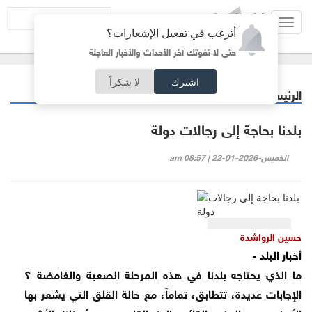
Toggl
أترغب في تفعيل الإشعارات؟
navig
حتى لا تفوتك آخر الأحداث والأخبار العاجلة
اشترك
لا شكراً
الرئيسية
مقالات مختارة
/
‏بلدنا بحاجة إلى رجالات دولة
الخميس-2026-01-22 | 08:57 am
حسين الرواشدة
أخبار البلد -
‏ما الذي يحتاجه بلدنا في هذه المرحلة الصعبة والغامضة ؟
الإجابات عديدة، تتطابق، تماماً، مع حالة القلق التي يشعر بها