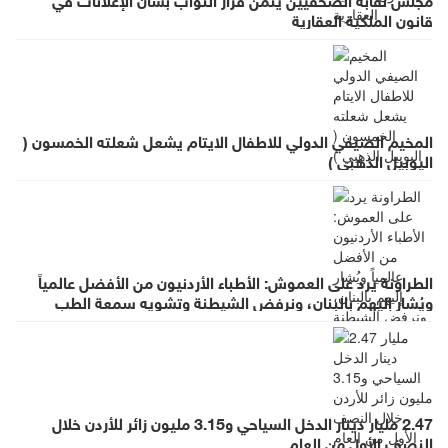
قانون الملكية العقارية
المخيم الصيفي الدولي للاطفال الايتام يشعل شعلته الخمسون (
اليوبيل الذهبي )
الطراونة يرد على العموش: الأطباء الأردنيون من الأفضل عالمياً
ويُشار إليهم بالبنان، ونرفض الشيطنة وتشويه سمعة الطب
بالعموميات
2.47 مليار دينار الدخل السياحي و3.15 مليون زائر للأردن خلال
النصف الأول من العام