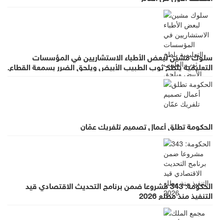
سلوك مشين لبعض الأطباء الاستشاريين في المؤسسات
التعليمية يلطخ ثوب الطبيب الأبيض ويلحق الضرر بسمعة القطاع.
الحكومة تطلق أعمال تصميم تلفريك عمّان
الحكومة: 343 مشروعا ضمن برنامج التحديث الاقتصادي قيد
التنفيذ منذ مطلع 2026