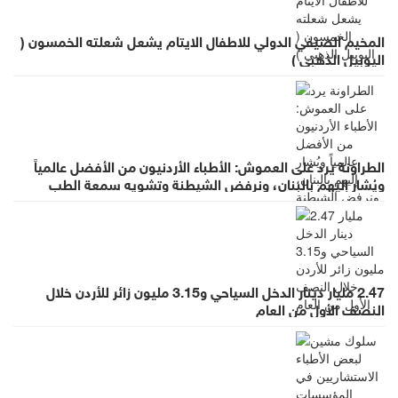
المخيم الصيفي الدولي للاطفال الايتام يشعل شعلته الخمسون (
اليوبيل الذهبي )
الطراونة يرد على العموش: الأطباء الأردنيون من الأفضل عالمياً
ويُشار إليهم بالبنان، ونرفض الشيطنة وتشويه سمعة الطب
بالعموميات
2.47 مليار دينار الدخل السياحي و3.15 مليون زائر للأردن خلال
النصف الأول من العام