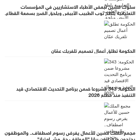
سلوك مشين لبعض الأطباء الاستشاريين في المؤسسات
التعليمية يلطخ ثوب الطبيب الأبيض ويلحق الضرر بسمعة القطاع.
الحكومة تطلق أعمال تصميم تلفريك عمّان
الحكومة: 343 مشروعا ضمن برنامج التحديث الاقتصادي قيد
التنفيذ منذ مطلع 2026
مجمع الملك حسين للأعمال يفرض رسوم اصطفاف.. والموظفون
يحتجون ويصدرون بيانا "المواقف حق مش امتياز"