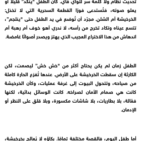
تحديث نظام ولا كلمة سر للواي فاي. كان الطفل "ينكّد” قليلًا أو
يعلو صوته، فتُستدعى فورًا القطعة السحرية التي لا تخذل:
الخرخيشة أم الشلن. مجرّد أن تُوضع في يد الطفل حتى "ينلجم”،
تتسع عيناه وتكاد تخرج من رأسه، لا ندري أهو خوف أم رهبة أم
اندهاش من هذا الاختراع العجيب الذي يهتز ويصدر أصواتًا غامضة.
الطفل زمان لم يكن يحتاج أكثر من "خش خش” ليصمت، لكن
الكارثة إن سقطت الخرخيشة على الأرض. عندها تُفزع الحارة كاملة
من صياحه، وتتحول البيوت إلى غرفة عمليات، وكأن الخرخيشة
كانت هي صمام الأمان لصراخه. كانت الوسائل بدائية، لكنها
فعّالة، بلا بطاريات، بلا شاشات مكسورة، وبلا قلق على النظر أو
الإدمان.
أما طفل اليوم، فالقصة مختلفة تمامًا. بكاؤه لا يُعالج بخرخيشة،