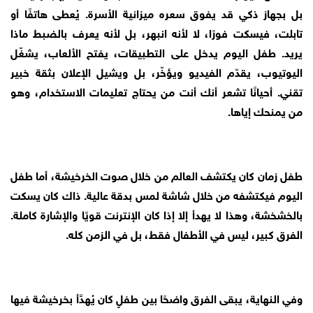
بل بجهاز ذكي قد يفوق سعره ميزانية الأسرة. يُعطى هاتفًا أو
تابلت، فيسكت فورًا، لا لأنه انبهر، بل لأنه يعرف بالضبط ماذا
يريد. طفل اليوم يدخل على التطبيقات، يفتح الألعاب، يشغّل
اليوتيوب، يقدّم الفيديو ويؤخّر، بل ويشيل الإعلان بثقة خبير
تقني. أحيانًا تشعر أنك أنت من يحتاج تعليمات الاستخدام، وهو
من يمنحك إياها.
طفل زمان كان يكتشف العالم من خلال صوت الخرخيشة، أما طفل
اليوم فيكتشفه من خلال شاشة لمس بدقة عالية. ذاك كان يسكت
بالخشخشة، وهذا لا يهدأ إلا إذا كان الإنترنت قويًا والإشارة كاملة.
الفرق كبير، ليس في الأطفال فقط، بل في الزمن كله.
وفي النهاية، يبقى الفرق واضحًا بين طفلٍ كان يُهدَّأ بخرخيشة فيها