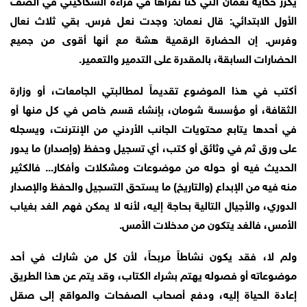
الأول الابتدائي: قال نعمان: وجدت نعل فرس. بقي ثلاث نعال
وفرس. إن الحضارة الرقمية هشة مع أنها أقوى من جميع
الحضارات السابقة، بالمقدرة على التدمير والتعمير.
أكتب في هذا الموضوع تقديماً لمطالبتي الجامعات، أو وزارة
الثقافة، أو مؤسسة شومان، بإنشاء قسم خاص في كل منها أو
في أحدها يتابع محتويات الجانب الأردني من الإنترنت، ويسجله
على ورق ثم في وثائق أو كتب، أي تسجيل وحفظ (وإصدار) ما يدور
الحديث فيه أو حوله من موضوعات ومشكلات وأفكار... فالكثير
منه فيه من الإبداع (والتاريخ) ما يستحق التسجيل والحفظ والإصدار
الدوري، والأجيال التالية بحاجة إليه، لأنه لا يمكن فهم الغد بغياب
الأمس، فالغد يتكون من مدخلات الأمس.
ولم لا، فقد يكون نشاطاً مربحاً، لأن كل من شارك في أحد
موضوعاته أو فصوله يهتم بشراء الكتاب، وقد يتم عن هذا الطريق
إعادة الحياة إليه، ودفع أصحاب الصفحات والمواقع إلى صقل