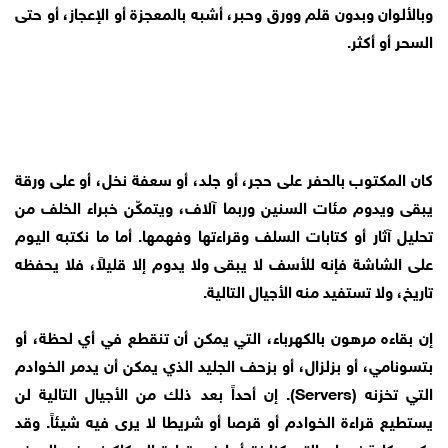
وبالألوان وبدون قلم وورق وحبر، أشبه بالمعجزة أو الإعجاز، أو حتى
السحر أو أكثر.
كان المكتوب بالحفر على حجر، أو جلد، أو سعفة نخل، أو على ورقة
يبقى ويدوم مئات السنين وربما آلاف، ويتمكّن خبراء الخلف من
تحليل آثار أو كتابات السلف وقراءتها وفهمها. أما ما نكتبه اليوم
على الشاشة فإنه للأسف لا يبقى ولا يدوم إلا قليلاً، فلا يحفظه
تاريخ، ولا تستفيد منه الأجيال التالية.
إن بقاءه مرهون بالكهرباء، التي يمكن أن تنقطع في أي لحظة، أو
بتسونامي، أو بزلزال، أو بزحف الجليد الذي يمكن أن يدمر الخوادم
التي تخزنه (Servers). إن أحداً بعد ذلك من الأجيال التالية لن
يستطيع قراءة الخوادم أو قرصا أو شريطا لا يرى فيه شيئاً. وقد
يكرر حكاية نعمان التي كنا نقرأها في قراءة السكاكيني في الصف