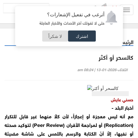
Toggl
أترغب في تفعيل الإشعارات؟
navig
حتى لا تفوتك آخر الأحداث والأخبار العاجلة
اشترك
لا شكراً
الرئيسية
مقالات مختارة
/
كالسحر أو أكثر
الثلاثاء-2026-01-13 | 08:24 am
حسني عايش
أخبار البلد -
مع أنه ليس معجزة أو إعجازاً، لأن كلاً منهما غير قابل للتكرار
(Replication) أو لمراجعة الأقران (Peer Review) لتوكيد صحته
أو نفيها، إلاّ أنّ الكتابة والرسم باللمس على شاشة مضيئة