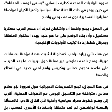
صورة للولايات المتحدة كطرف إنساني "يسعى لوقف المعاناة"،
في حين يوفر في ذات اللحظة غطاء سياسيا وأمنيا للكيان لمواصلة
عملياتها العسكرية دون سقف زمني واضح.
في العمق، يبدو واضحا أن واشنطن تدرك أن حسم الحرب عسكريا
مستحيل، وأن بقاء الوضع على ما هو عليه يهدد استقرار المنطقة
ويعرقل خطط إعادة ترتيب الأولويات الإقليمية.
من هنا، تأتي زيارة ترامب كمحاولة لتثبيت هدنة مؤقتة بضمانات
عربية، وفتح نافذة تفاوض غير معلنة حول ترتيبات ما بعد الحرب،
على قاعدة تحجيم حماس وتكريس واقع أمني جديد في القطاع
والضفة.
في هذا السياق، تبدو التصريحات الاميركية حول ضرورة نزع سلاح
حماس، مترافقة مع التنسيق اليومي مع الأطراف المعنية، أقرب
إلى وضع خطوط حمراء سياسية وأمنية لأي اتفاق قادم، فالمسألة
بالنسبة لواشنطن لم تعد متعلقة باستعادة الأسرى فحسب، بل