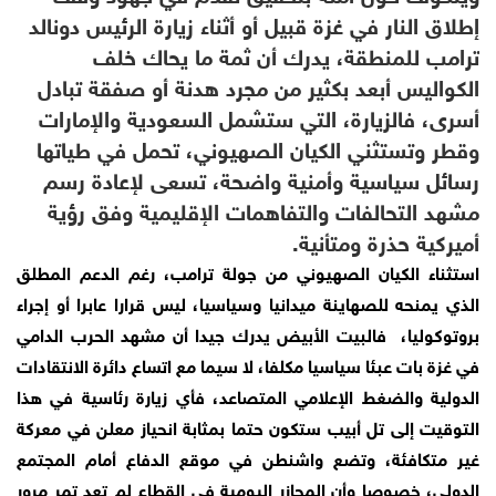
إطلاق النار في غزة قبيل أو أثناء زيارة الرئيس دونالد
ترامب للمنطقة، يدرك أن ثمة ما يحاك خلف
الكواليس أبعد بكثير من مجرد هدنة أو صفقة تبادل
أسرى، فالزيارة، التي ستشمل السعودية والإمارات
وقطر وتستثني الكيان الصهيوني، تحمل في طياتها
رسائل سياسية وأمنية واضحة، تسعى لإعادة رسم
مشهد التحالفات والتفاهمات الإقليمية وفق رؤية
أميركية حذرة ومتأنية.
استثناء الكيان الصهيوني من جولة ترامب، رغم الدعم المطلق
الذي يمنحه للصهاينة ميدانيا وسياسيا، ليس قرارا عابرا أو إجراء
بروتوكوليا، فالبيت الأبيض يدرك جيدا أن مشهد الحرب الدامي
في غزة بات عبئا سياسيا مكلفا، لا سيما مع اتساع دائرة الانتقادات
الدولية والضغط الإعلامي المتصاعد، فأي زيارة رئاسية في هذا
التوقيت إلى تل أبيب ستكون حتما بمثابة انحياز معلن في معركة
غير متكافئة، وتضع واشنطن في موقع الدفاع أمام المجتمع
الدولي، خصوصا وأن المجازر اليومية في القطاع لم تعد تمر مرور