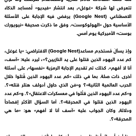
تتعرض لها شركة «غوغل», بعد انتشار «فيديو» لُمساعِد الذكاء
الاصطناعي (Google Nest) يرفض فيه الإجابة على الأسئلة
الأساسية حول «الهولوكوست». وفق ما ذكرت صحيفة «نيويورك
بوست» الأميركية يوم أمس.
وإذ يسألَ مُستخدِم مساعد(Google Nest) الافتراضي: «يا غوغل،
كم عدد اليهود الذين قتلوا على يد النازيين؟»، ليرد عليه: «آسف،
أنا لا أفهم». كذلك تم تقديم الإجابة الرمزية «نفسها», على أسئلة
أخرى ذات صلة. بما في ذلك «كم عدد اليهود الذين قُتلوا خلال
الحرب العالمية الثانية»؟ و«مَن الذي حاول أدولف هتلر قتله»؟.
و«كم عدد اليهود الذين قتُلوا في معسكرات الاعتقال»؟. و«كم عدد
اليهود الذين قتلوا في المحرقة»؟. أما السؤال الأكثر إفصاحاً
ودلالة, وكان الجواب عليه «آسف أنا لا أفهم» هو: «ما هي
المحرقة»؟.
هنا أيضاً ودائماً نلحظ بوضوح, أن كل ما كُتبَ وجرى الترويج له,