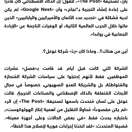
بارز، لصحيفة «The Post»، للقول: إن الذكاء الاصطناعي كان قادراً
على إعادة إنشاء التجربة بـ"نجاح،» وأن «Google Nest» لم يكن
لديه مُشكلة في «تحديد عدد الألمان والأميركيين واليابانيين» الذين
ماتوا خلال الحرب العالمية الثانية، أو الوفيات الناجمة عن «الإبادة
الجماعية في رواندا».
أين من هناك؟.. وماذا كان «ردّ» شركة غوغل؟.
الشركة التي كانت قبل أيام قد قامت بـ«فصلِ» عشرات
الموظفين, فقط لأنهم إحتجّوا على سياسات الشركة المُنحازة
والمُتواطئة, بل والشريكة للعدو الصهيوني, خصوصاً في مجال
الأبحاث المُتعلقة بالذكاء الإصطناعي والصناعات الحربيةٍ, قالت
غوغل على لسان مُتحدث باسمها لصحيفة: «The Post» إن الرد
«لم يكن مقصوداً» مُحاوِلاً التقليل من أهمية إنكار الهولوكوست»,
باعتباره يحدث فقط «في بعض الحالات وعلى أجهزة معينة».
مُضيفا المتحدث: «لقد اتخذنا إجراءات فورية لإصلاح هذا الخطأ».