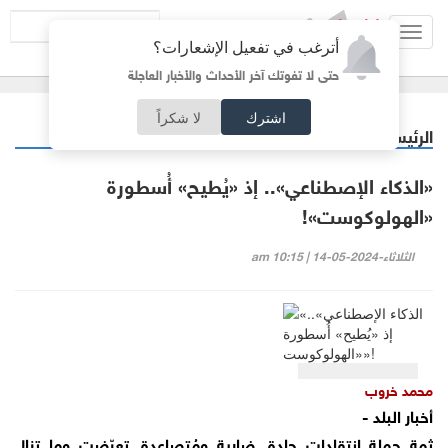
Toggl
أترغب في تفعيل الإشعارات؟
navig
حتى لا تفوتك آخر الأحداث والأخبار العاجلة
اشترك
لا شكراً
الرئيسية
مقالات مختارة
/
«الذكاء الإصطناعي».. إذ «يُطيح» أُسطورة
«الهولوكوست»!
الثلاثاء-2024-05-14 | 10:15 am
محمد خروب
أخبار البلد -
ثمة حملة انتقادات حادة, ضارية ومُتصاعدة, تعرّضت وما تزال