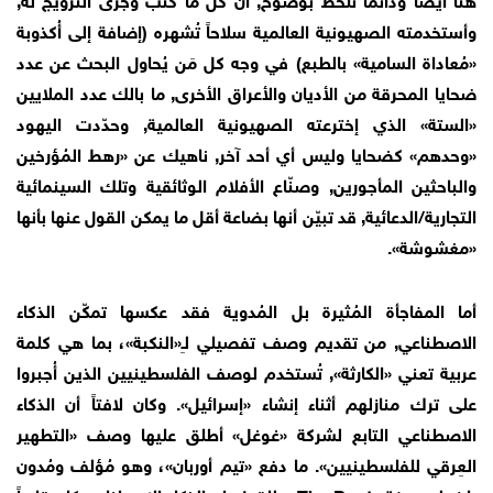
وأستخدمته الصهيونية العالمية سلاحاً تُشهره (إضافة إلى أُكذوبة
«مُعاداة السامية» بالطبع) في وجه كل مَن يُحاول البحث عن عدد
ضحايا المحرقة من الأديان والأعراق الأخرى, ما بالك عدد الملايين
«الستة» الذي إخترعته الصهيونية العالمية, وحدّدت اليهود
«وحدهم» كضحايا وليس أي أحد آخر, ناهيك عن «رهط المُؤرخين
والباحثين المأجورين, وصنّاع الأفلام الوثائقية وتلك السينمائية
التجارية/الدعائية, قد تبيّن أنها بضاعة أقل ما يمكن القول عنها بأنها
«مغشوشة».
أما المفاجأة المُثيرة بل المُدوية فقد عكسها تمكّن الذكاء
الاصطناعي, من تقديم وصف تفصيلي لـِ«النكبة»، بما هي كلمة
عربية تعني «الكارثة», تُستخدم لوصف الفلسطينيين الذين أُجبروا
على ترك منازلهم أثناء إنشاء «إسرائيل». وكان لافتاً أن الذكاء
الاصطناعي التابع لشركة «غوغل» أطلق عليها وصف «التطهير
العِرقي للفلسطينيين». ما دفع «تيم أوربان»، وهو مُؤلف ومُدون