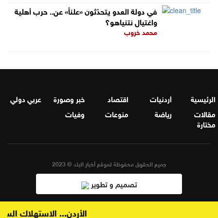
في دولة العدو يتحدّثون «علناً» عن.. حرب أهلية
واغتيال نتنياهو؟
محمد خروب
الرئيسية
أردنيات
اقتصاد
خبر وصورة
عربي دولي
مقالات
رياضة
منوعات
وفيات
مختارة
جميع الحقوق محفوظة لموقع أخبار البلد © 2023
تصميم و تطوير
المجلس القضائي يعقد جلسة لإجراء الترفيعات والتنقلات
الأردن... الاستهلاك السنو