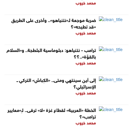
محمد خروب
ضربة موجعة لـ«نتنياهو».. وأخرى على الطريق
«قد تطيحه»؟
محمد خروب
ترامب - نتنياهو: دبلوماسية البلطجة.. و«السلام
بالقوَّة»..؟؟
محمد خروب
إلى أين سينتهي ومتى.. «الكِباش» التركي ــ
الإسرائيلي؟
محمد خروب
الخطة «العربية» لقطاع غزة «لا» ترقى.. لـِ«معايير
ترامب»؟
محمد خروب