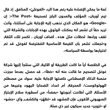
ثمة ما يمكن الإضاءة عليه رغم هذا الرد «الغوغلِيّ» المنافق. إذ قال
تيم أوربان، المؤلف والمدون البارز لصحيفة «The Post»: إن
«Google» هو المكان الذي نذهب إليه للإجابة على أسئلتنا، وأنتَ
تريد حقاً أن تشعر أنه يمكنك الوثوق, بهذه الإجابات والشركة التي
تقف وراءها. لحظات مثل هذه ـ أضافَ أوربان ـ تكسِر تلك الثقة,
و«تجعلك تشعر بأن القيمة الأساسية المُفترضة لغوغل, قد تم
اختيارها بواسطة السياسة».
في الخلاصة أياً ما كانت الطريقة أو الآلية, التي ستلجأ إليها شركة
غوغل لتصحيح ما قالت عنه أنه «خطأ».. قد حصل, بعدما عجزت
منصة الذكاء الإصطناعي خاصتها الإجابة عليه. سواء عن مصطلح
الهولوكوست/ المحرقة, أم اعداد الضحايا اليهود وغيرها من
الأسئلة, التي أطاحت أجوبتها «بعضاً» من أسطورة سلاح الإبتزاز
الصهيوني الأقوى, فإن المشهد قد «تظهّرَ» وانكشف, وأي «حشو»
او «تزوير» جديد سيكون غير ذي صلة.