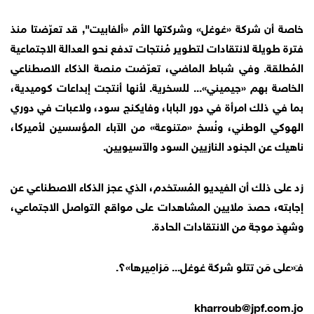
خاصة أن شركة «غوغل» وشركتها الأم «ألفابيت", قد تعرّضتا منذ
فترة طويلة لانتقادات لتطوير مُنتجات تدفع نحو العدالة الاجتماعية
المُطلقة. وفي شباط الماضي، تعرّضت منصة الذكاء الاصطناعي
الخاصة بهم «جيميني»... للسخرية. لأنها أنتجت إبداعات كوميدية،
بما في ذلك امرأة في دور البابا، وفايكنج سود، ولاعبات في دوري
الهوكي الوطني، ونُسخ «متنوعة» من الآباء المؤسسين لأميركا،
ناهيك عن الجنود النازيين السود والآسيويين.
زد على ذلك أن الفيديو المُستخدم، الذي عجز الذكاء الاصطناعي عن
إجابته، حصدَ ملايين المشاهدات على مواقع التواصل الاجتماعي،
وشهِدَ موجة من الانتقادات الحادة.
فـَ«على مَن تتلو شركة غوغل... مَزامِيرها»؟.
kharroub@jpf.com.jo