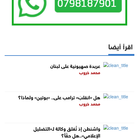
اقرأ أيضا
عربدة صهيونية على لبنان
محمد خروب
هل «انقلبَ» ترامب على.. «بوتين» ولماذا؟
محمد خروب
واشنطن إذ تُغلق وكالة لـ«التضليل
الإعلامي»..هل حقّاً؟