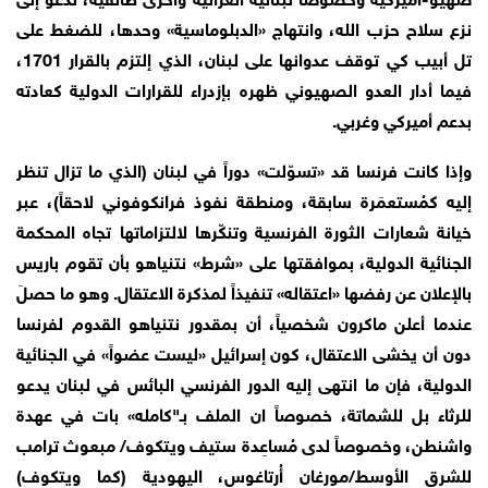
نزع سلاح حزب الله، وانتهاج «الدبلوماسية» وحدها، للضغط على
تل أبيب كي توقف عدوانها على لبنان، الذي إلتزم بالقرار 1701،
فيما أدار العدو الصهيوني ظهره بإزدراء للقرارات الدولية كعادته
بدعم أميركي وغربي.
وإذا كانت فرنسا قد «تسوّلت» دوراً في لبنان (الذي ما تزال تنظر
إليه كمُستعمَرة سابقة، ومنطقة نفوذ فرانكوفوني لاحقاً)، عبر
خيانة شعارات الثورة الفرنسية وتنكّرها لالتزاماتها تجاه المحكمة
الجنائية الدولية، بموافقتها على «شرط» نتنياهو بأن تقوم باريس
بالإعلان عن رفضها «اعتقاله» تنفيذاً لمذكرة الاعتقال. وهو ما حصلَ
عندما أعلن ماكرون شخصياً، أن بمقدور نتنياهو القدوم لفرنسا
دون أن يخشى الاعتقال، كون إسرائيل «ليست عضواً» في الجنائية
الدولية، فإن ما انتهى إليه الدور الفرنسي البائس في لبنان يدعو
للرثاء بل للشماتة، خصوصاً ان الملف بـ"كامله» بات في عهدة
واشنطن، وخصوصاً لدى مُساعِدة ستيف ويتكوف/ مبعوث ترامب
للشرق الأوسط/مورغان أُرتاغوس، اليهودية (كما ويتكوف)