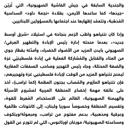
والجندية السابقة في جيش الفاشية الصهيونية، التي تُزيّن
«جيدَها» كما ساعدها الأيمن، بقلادة «نجمة داود» السداسية
المُذهّبة، وتتعمّد إظهارها عند اجتماعها بالمسؤولين اللبنانيين.
وإذا كان نتنياهو واظبَ الزعم بنجاحه في استيلاد «شرق أوسط
جديد»، بعدما منحته إدارة رئيس الإبادة والتطهير العِرقي/
الصهيوني بايدن المزيد من الأضواء الخضراء، وأمدَّته بقطار جوي
من العتاد والقنابل والمُشاركة الفعلية في إبادة فلسطينيّي غزة
والضفة المحتلة، وجاء رئيس التهجير وصاحب الصفقات العقارية
ليمنح نتنياهو المزيد من الوقت لإبادة فلسطينيي غزة وتهجيرهم،
فإن نتنياهو المأزوم والمُصاب بجنون العظمة (كما ترامب)، أخذ
على عاتقه مهمة إخضاع المنطقة العربية لمشروع الأسرَلَة
والهيمنة الصهيونية، القائم على الاستخدام المُفرط للقوة،
وتقسيم المنطقة وخصوصاً سوريا ولبنان، إلى كانتونات طائفية
وعِرقية ومذهبية، بدعم مفتوح من ترامب، ومبعوثه/ويتكوف
ومساعدته الصهيونية/ مورغان اورتاغوس، التي لم تتورع عن القول