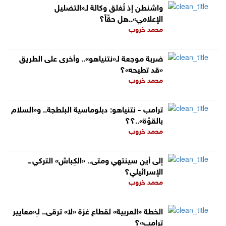
واشنطن إذ تُغلق وكالة لـ«التضليل
الإعلامي»..هل حقّاً؟
محمد خروب
ضربة موجعة لـ«نتنياهو».. وأخرى على الطريق
«قد تطيحه»؟
محمد خروب
ترامب - نتنياهو: دبلوماسية البلطجة.. و«السلام
بالقوَّة»..؟؟
محمد خروب
إلى أين سينتهي ومتى.. «الكِباش» التركي ــ
الإسرائيلي؟
محمد خروب
الخطة «العربية» لقطاع غزة «لا» ترقى.. لـِ«معايير
ترامب»؟