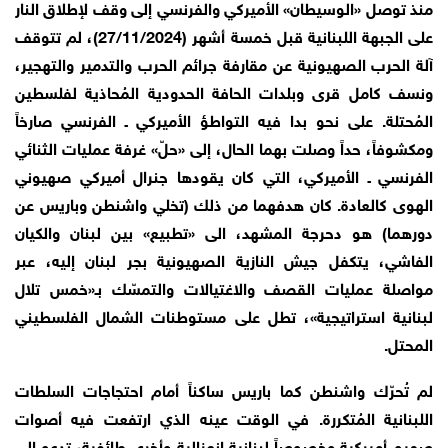
منذ توصل «الوسيطان» الأميركي والفرنسي إلى وقف لإطلاق النار
على الجبهة اللبنانية قبل خمسة أشهر (27/11/2024)، لم تتوقف
آلة الحرب الصهيونية عن مقارفة جرائم الحرب والتدمير والتهجير،
ونسف كامل قرى وبلدات الحافة الحدودية المُحاذية لفلسطين
المُحتلة. على نحو بدا فيه التواطؤ الأميركي ـ الفرنسي صارخاً
ومكشوفاً، حداً وصلت بهما الحال، إلى «حلّ» غرفة عمليات الثنائي
الفرنسي ـ الأميركي، التي كان يقودها جنرال أميركي صهيوني
الهوى كالعادة. كان هدفهما من ذلك (تخلي واشنطن وباريس عن
دورهما) هو دحرجة المشهد، الى «تطبيع» بين لبنان والكيان
الفاشي، يتكفل جيش النازية الصهيونية بجر لبنان إليه، عبر
مواصلة عمليات القصف والاغتيالات والتمسّك بـ«خمس تلال
لبنانية استراتيجية»، تطل على مستوطنات الشمال الفلسطيني
المحتل.
لم تُحرّك واشنطن كما باريس ساكناً أمام احتجاجات السلطات
اللبنانية المُتكررة. في الوقت عينه الذي ارتفعت فيه أصوات
صهيو-أميركية وخصوصاً لبنانية انعزالية وأخرى طائفية، تدعو إلى