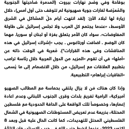
بوقاحة وفي وضَح نهارات بيروت (المدمرة ضاحيتها الجنوبية
والمُعرّضة لغارات جوية صهيونية لم تتوقف حتى أول أمس)، خلال
زيارة لها لبلاد الأرز: (لقد انتهت أيام حلّ المشاكل في الشرق
الأوسط، «عندما يجتمع كل العرب ولا تجلس إسرائيل على طاولة
المفاوضات». سواء كان الأمر يتعلق بغزة أو لبنان أو سوريا. مهما
كان الوضع ـ اضافت أورتاغوس ـ يجب «إشراك إسرائيل في هذه
المناقشات وفي هذه القرارات"). مُعرِبة في الوقت ذاته عن
«أملها» في أن تقوم «المزيد من الدول العربية خلال رئاسة ترامب
بتطبيع العلاقات مع إسرائيل، من خلال الانضمام إلى ما يُسمى
«اتفاقيات إبراهام» التطبيعية.
وإذا كان هناك مَن لا يزال يلتقي بحماسة مع المطالب الصهيو
أميركية، الرامية تفريغ بلدات وقرى الجنوب اللبناني وعدم اعادة
إعمارها، وخصوصاً تلك الواقعة على الحافة الحدودية مع فلسطين
المحتلة، بذريعة عدم تعريض المستوطنات الصهيونية في الشمال
الفلسطيني المحتل للتهديدات، كما كانت الحال عليه قبل وبعد 8
اكتوبر 2023، عندما إنخرط حزب الله في حرب الإسناد، فإن التلكّؤ