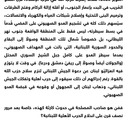
المُريب في البدء بإعمار الجنوب، أو أقله إزالة الركام وفتح الطرقات
وترميم البنى التحتية وإصلاح شبكات المياه والكهرباء والاتصالات،
سيُسهم ذلك كله في تشجيع العدو الصهيوني على المضي قُدماً
في بسط سيطرته، ليس فقط على المنطقة الواقعة جنوب نهر
الليطاني، بل خصوصاً شمال تلك المنطقة وصولاً إلى البقاع
والحدود السورية اللبنانية، التي باتت في المهداف الصهيوني،
بعدما سيطرَ العدو على كامل جبل الشيخ السوري المحتل
(والجولان أيضاً وصولاً إلى ريفيّ دمشق ودرعا). في وقت لا يتورّع
فيه انعزاليّو لبنان عن دعوة الجيش اللبناني لنزع سلاح حزب الله
بالقوة. رغم إدراكهم أن ذلك سيقود إلى حرب أهلية وتفكك الجيش
اللبناني، وذهاب لبنان إلى المجهول أو وقوعه في قبضة العدو
الصهيوني.
فمَن هو صاحب المصلحة في حدوث كارثة كهذه، خاصة بعد مرور
نصف قرن على اندلاع الحرب الأهلية اللبنانبة؟