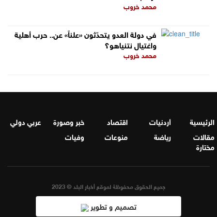
محمد خروب
في دولة العدو يتحدّثون «علناً» عن.. حرب أهلية
واغتيال نتنياهو؟
محمد خروب
الرئيسية
أردنيات
اقتصاد
خبر وصورة
عربي دولي
مقالات
رياضة
منوعات
وفيات
مختارة
جميع الحقوق محفوظة لموقع أخبار البلد © 2023
تصميم و تطوير