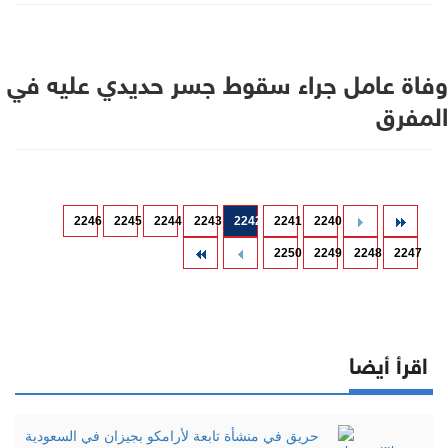
وفاة عامل جراء سقوط جسر حديدي عليه في
المفرق
2246
2245
2244
2243
2242
2241
2240
2250
2249
2248
2247
اقرأ أيضا
حريق في منشأة تابعة لأرامكو بجيزان في السعودية