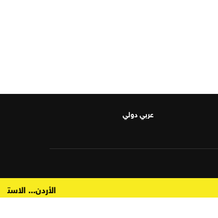
عربي دولي
المجلس القضائي يعقد جلسة لإجراء الترفيعات والتنقلات
الأردن... الاستهلا