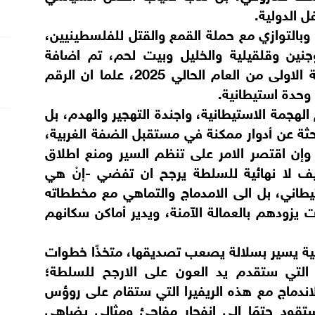
 الدولية.
، وبالتوازي مع حملة القمع والقتل للفلسطينيين،
ين وقلقيلية والخليل وبيت لحم، تم اضافة
10500 وحدة استيطانية خلال الاشهر الثلاثة الاولى من العام الحالي 2025، علما ان الرقم
لهجمة الاستيطانية، واجندة التهجير والهدم، بل
ثة عن أدوار ممكنة في مستقبل الضفة الغربية،
، وإن اقتصر الامر على تنظم السير ومنع اطلاق
يف لا نهائية للسلطة يرجح ان تفضي -إنْ هي
طاني، بل الى الامدماج والتماهي مع مخططاته
زودهم بالعمالة الآمنة، ويدير أماكن سكانهم
ية يسير بسلالة يصعب تصديقها، متخذًا خطوات
 التي ستقدم يد العون على الارجح للسلطة؛
اندماج مع هذه الريفيرا التي ستقام على روؤس
قود حتمًا الى انفجار مفاجئ ومثالي يضاهي