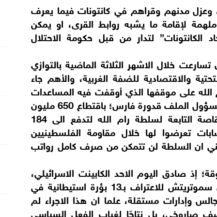
 وعزل مدنهم وقراهم في كانتونات فيما يعرف
 ملهمة لإقامة ما يشبه روابط القرى، او يمكن
اد الكانتونات” لتدار من قبل حكومة الاحتلال
تسارعت خلال الاشهر الثلاثة الماضية بالتوازي
تحتية والاقتصادية للضفة الغربية، والأهم جاء
 الله على موقفها الذي أوقفت فيه المساعدات
والرواتب لأسر الاسرى والشهداء، وإقالتها مسؤول الملف قدورة فارس؛ باقتطاع 650 مليون
شيكل (200 مليون دولار) من اموال المقاصة التابعة لسلطة رام الله لتدفع الى 184
ات تعرضوا لها خلال مقاومة الفلسطينيين
ني ان السلطة لن تتمكن من صرف كامل رواتب
قة؛ إذ صادق اليوم الاحد الكابينت الاسرائيلي،
وبدون مقدمات على مقترح الوزير بتسلئيل سموتريتش للاعتراف بـ13 بؤرة استيطانية في
لس وإدارات مستقلة، علما ان هذا الاجراء لم
و قصف صاروخي، بل نتاجًا لغياب الفعل السياسي