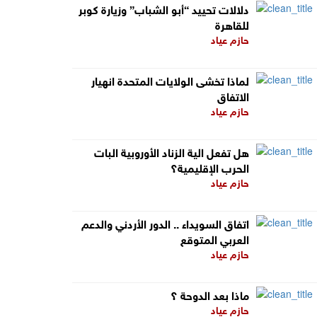
دلالات تحييد “أبو الشباب” وزيارة كوبر
للقاهرة
حازم عياد
لماذا تخشى الولايات المتحدة انهيار
الاتفاق
حازم عياد
هل تفعل الية الزناد الأوروبية البات
الحرب الإقليمية؟
حازم عياد
اتفاق السويداء .. الدور الأردني والدعم
العربي المتوقع
حازم عياد
ماذا بعد الدوحة ؟
حازم عياد