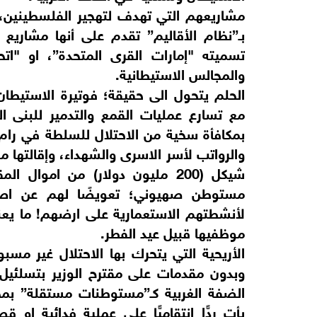
مشاريعهم التي تهدف لتهجير الفلسطينين،
بـ”نظام الأقاليم” تقدم على أنها مشاريع
تسميته "إمارات القرى المتحدة”، او "اتح
والمجالس الاستيطانية.
الحلم يتحول الى حقيقة؛ فوتيرة الاستيطان 
مع تسارع عمليات القمع والتدمير للبنى ال
بمكافأة سخية من الاحتلال للسلطة في رام
مستوطن صهيوني؛ تعويضًا لهم عن اصاب
لأنشطتهم الاستعمارية على ارضهم! ما يع
موظفيها قبيل عيد الفطر.
الأريحية التي يتحرك بها الاحتلال غير مسبو
الضفة الغربية كـ”مستوطنات مستقلة” بمجا
يأتِ ردًّا انتقاميًّا على عملية فدائية ا