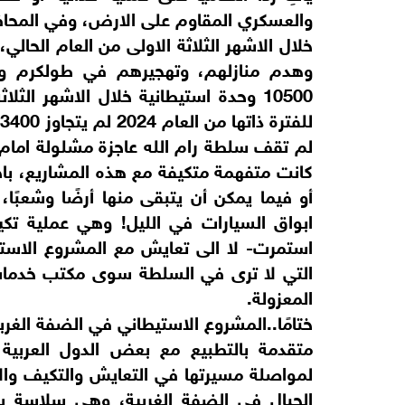
والعسكري المقاوم على الارض، وفي المحافل
خلال الاشهر الثلاثة الاولى من العام الحالي
وهدم منازلهم، وتهجيرهم في طولكرم وجن
للفترة ذاتها من العام 2024 لم يتجاوز 3400 وحدة استيطانية.
لم تقف سلطة رام الله عاجزة مشلولة امام ا
كانت متفهمة متكيفة مع هذه المشاريع، باح
أو فيما يمكن أن يتبقى منها أرضًا وشعبًا
ابواق السيارات في الليل! وهي عملية تك
استمرت- لا الى تعايش مع المشروع الاستي
التي لا ترى في السلطة سوى مكتب خدمات ي
المعزولة.
ختامًا..
المشروع الاستيطاني في الضفة الغرب
متقدمة بالتطبيع مع بعض الدول العربية
لمواصلة مسيرتها في التعايش والتكيف وال
الجبال في الضفة الغربية، وهي سلاسة ست