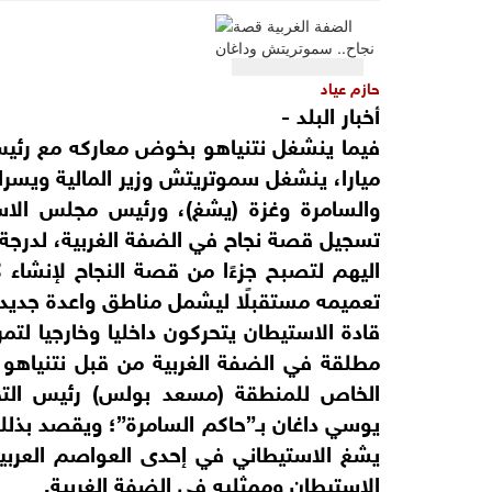
حازم عياد
أخبار البلد -
فيما ينشغل نتنياهو بخوض معاركه مع رئيس 
ميارا، ينشغل سموتريتش وزير المالية ويسر
والسامرة وغزة (يشغ)، ورئيس مجلس الاس
تسجيل قصة نجاح في الضفة الغربية، لدرجة
اليهم لتصبح جزءًا من قصة النجاح لإنشا
تعميمه مستقبلًا ليشمل مناطق واعدة جديدة 
قادة الاستيطان يتحركون داخليا وخارجيا لتم
مطلقة في الضفة الغربية من قبل نتنياهو 
الخاص للمنطقة (مسعد بولس) رئيس الت
يوسي داغان بـ”حاكم السامرة”؛ ويقصد بذل
يشغ الاستيطاني في إحدى العواصم العربية،
الاستيطان وممثليه في الضفة الغربية.