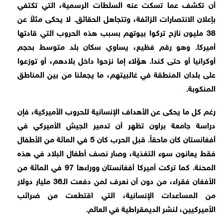
أن تكشف عما تسكت عنه السلطات الرسمية، التي تكتفي
بإعلان الانتصارات الزائفة، وتتجاهل الحقائق. لا يحكى مثلاً عن
38 مليون نازح تركوا بيوتهم بسبب هذه الحروب التي قادتها
أميركا. وهو رقم فظيع، يساوي سكان بلد متوسط بحجم
أوكرانيا أو حتى كندا. هؤلاء إما نزحوا داخل بلادهم، أو توزعوا
على بلدان المنطقة في غالبيتهم، ما يجعلنا من بين المناطق
المنكوبة.
رغم كل ما يحكى عن الأهداف الإنسانية للحروب الأميركية، فإن
دراسة جامعة براون تظهر أن تدمير الجيش الأميركي في
أفغانستان كان ماحقاً. قبل الحرب كان 5 في المائة من الأطفال
فقط يعانون سوء التغذية، وصار نصف أطفال البلاد في هذه
المحنة. كما تركت أميركا أفغانستان ووراءها 97 في المائة من
الأفغان فقراء، من دون أن نعرف لمن دفعت الـ36 مليار دولار
من المساعدات الإنسانية، التي اقتطعت من ضرائب
الأميركيين، لنشر الديمقراطية في العالم.