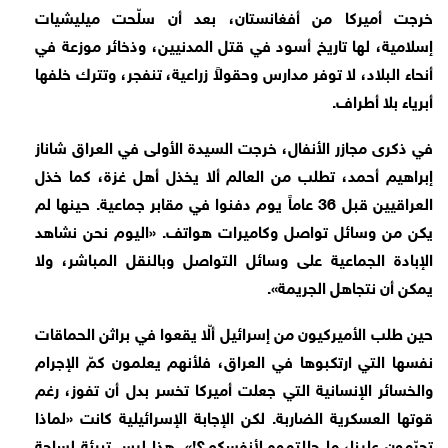
خرجت أميركا من أفغانستان، بعد أن سلّحت ميليشيات
إسلامية، لها تاريخ أسود في قتل المدنيين، وذخائر موزعة في
أنحاء البلاد، لا توفر مدارس وحقولاً زراعية، تنفجر، وتترك خلفها
أبرياء بلا أطراف.
في ذكرى مجازر الأنفال، خرجت السيدة الأولى في العراق شاناز
إبراهيم أحمد، تطلب من العالم ألا يخذل أهل غزة، كما خذل
العراقيين قبل 36 عاماً يوم دفنوا في مقابر جماعية. حينها لم
يكن من وسائل تواصل وكاميرات هواتف. «اليوم نحن نشاهد
الإبادة الجماعية على وسائل التواصل وبالنقل المباشر، ولا
يمكن أن نتجاهل الجريمة».
حين طلب الأميركيون من إسرائيل ألّا يقعوا في براثن الحماقات
نفسها التي ارتكبوها في العراق، فلأنهم يعلمون كمّ الإجرام
والخسائر الإنسانية التي جعلت أميركا تخسر بدل أن تفوز، رغم
قوتها العسكرية الضاربة. لكن الإجابة الإسرائيلية كانت «لماذا
تحرّمون علينا، ما حللتموه لأنفسكم؟!». هذا ليس تبرئة لساحة