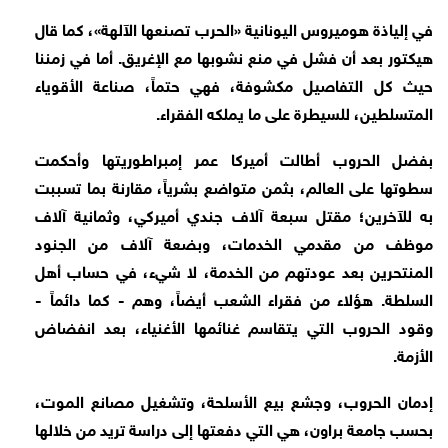
في إلياذة هوميروس اليونانية «الحرب تصنعها الآلهة»، كما قال
هيكتور بعد أن فشل في منع نشوبها مع الإغريق. أما في زمننا
حيث كل التفاصيل مكشوفة، فهي حتماً، صناعة الأقوياء
المتسلطين، للسيطرة على ما يملكه الفقراء.
بفضل الحروب أطالت أميركا عمر إمبراطوريتها وأحكمت
سطوتها على العالم، بثمن متواضع بشرياً، مقارنة بما تسببت
به للآخرين؛ مقتل سبعة آلاف جندي أميركي، وثمانية آلاف
موظف من مقدمي الخدمات، وبضعة آلاف من الجنود
المنتحرين بعد عودتهم من الخدمة، لا شيء، في حساب أهل
السلطة. هؤلاء من فقراء الشعب أيضاً، وهم - كما دائماً -
وقود الحروب التي يتقاسم غنائمها الأغنياء، بعد انفضاض
الأزمة.
إدمان الحروب، وجشع بيع الأسلحة، وتشغيل مصانع الموت،
بحسب جامعة براون، هي التي دفعتها إلى دراسة تريد من خلالها