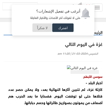
Toggl
أترغب في تفعيل الإشعارات؟
navig
حتى لا تفوتك آخر الأحداث والأخبار العاجلة
اشترك
لا شكراً
الرئيسية
مقالات مختارة
/
غزة في اليوم التالي
الخميس-2024-03-21 | 11:20 am
سوسن الأبطح
أخبار البلد -
كارثة غزة، لم تتبين آثارها النهائية بعد، ولا يمكن حصر عدد
قتلاها حتى لو توقفت اليوم. فضحايا ما بعد الحرب هم
أضعاف من يموتون بصواريخ طائراتها وحمم دباباتها.