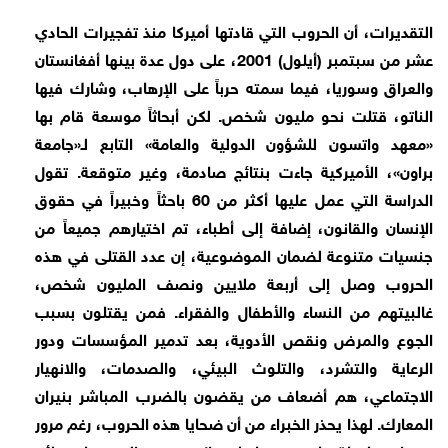
التقديرات، أن الحروب التي قادتها أميركا منذ تفجيرات الحادي
عشر من سبتمبر (أيلول) 2001، على دول عدة بينها أفغانستان
والعراق وسوريا، فيما سمته حرباً على الإرهاب، وشارك فيها
الناتو، قتلت نحو مليون شخص. لكن أبحاثاً موسعة قام بها
«معهد واتسون للشؤون الدولية والعامة» التابع لـ«جامعة
براون»، الأميركية جاءت بنتائج صادمة، وغير متوقعة. تقول
الدراسة التي عمل عليها أكثر من 60 باحثاً وخبيراً في حقوق
الإنسان والقانون، إضافة إلى أطباء، تم اختيارهم جميعاً من
جنسيات متنوعة لضمان الموضوعية، إن عدد القتلى في هذه
الحروب وصل إلى أربعة ملايين ونصف المليون شخص،
غالبيتهم من النساء والأطفال والفقراء. فمن يقتلون بسبب
الجوع والمرض ونقص الأدوية، بعد تدمير المؤسسات ودور
الرعاية والتشرد، والتلوث البيئي، والصدمات، والانهيار
الاجتماعي، هم أضعاف من يقضون بالضرب المباشر بنيران
المعارك. لهذا يحذر الخبراء من أن ضحايا هذه الحروب، رغم مرور