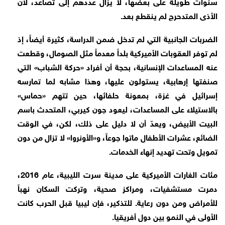
سنوات طويلة على بعضها، لا يزال عددهم إلى تصاعد، لأن
الأذى المتدحرج لم ينقطع بعد.
الضربات الجانبية التي لم تدخل ضمن الدراسة، كثيرة أيضاً، إذ
لم توفر العقوبات الأميركية بلداً معدماً مثل الصومال، وقطعت
عنه المساعدات الإنسانية، بحجة أن أفراد «حركة الشباب» التي
صنفتها إرهابية، يستولون عليها، وهذا مشابه لما تمارسه
إسرائيل في غزة، بمعونة حلفائها، حين تتهم «حماس»
بالاستيلاء على المساعدات، ليعود جون كيربي، المتحدث باسم
البيت الأبيض، ويعدّ أن لا دليل على ذلك، لكن، في الوقت
الضائع، عشرات الأطفال ماتوا جوعاً، و«الأونروا» لا تزال من دون
تمويل وتحت تهديد إنهاء الخدمات.
مئات الغارات الأميركية على مدينة سرت الليبية، عام 2016،
دمرت مستشفيات، ومراكز صحية، وتركت السكان نهباً
للأمراض ومن دون رعاية. للتذكير، فإن ليبيا قبل الحرب كانت
الأولى في النمو بين دول أفريقيا.