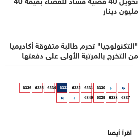
تحويل 40 قضية فساد للقضاء بقيمة 40
مليون دينار
"التكنولوجيا" تحرم طالبة متفوقة أكاديميا
من التخرج بالمرتبة الأولى على دفعتها
6336
6335
6334
6333
6332
6331
6330
6340
6339
6338
6337
اقرأ أيضا