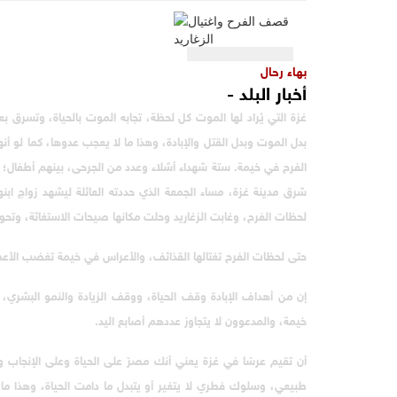
بهاء رحال
أخبار البلد -
غزة التي يُراد لها الموت كل لحظة، تجابه الموت بالحياة، وتسرق بع
بدل الموت وبدل القتل والإبادة، وهذا ما لا يعجب عدوها، كما لو أ
الفرح في خيمة. ستة شهداء أشلاء وعدد من الجرحى، بينهم أطفال؛ 
شرق مدينة غزة، مساء الجمعة الذي حددته العائلة ليشهد زواج ابنها
لحظات الفرح، وغابت الزغاريد وحلت مكانها صيحات الاستغاثة، وتحول
حتى لحظات الفرح تغتالها القذائف، والأعراس في خيمة تغضب الأعدا
إن من أهداف الإبادة وقف الحياة، ووقف الزيادة والنمو البشري
خيمة، والمدعوون لا يتجاوز عددهم أصابع اليد.
أن تقيم عرسًا في غزة يعني أنك مصرّ على الحياة وعلى الإنجاب و
طبيعي، وسلوك فطري لا يتغير أو يتبدل ما دامت الحياة، وهذا ما لا