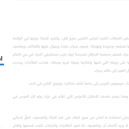
ض اللحظات لتقيم أعراس الناجين بفرحٍ أقل، ولتعيد للحياة دورتها في الولادة
نها تصفعه بزغرودة وتهليلة، فيعود بنيران حقده وينهال عليها بالقذائف ويقصف
جرّاء قصف مدفعية الاحتلال لمدرسة إيواء قرب مستشفى الدرة، في حي التفاح
اق
 على زوجته التي أحبها واختارها رفيقة لدربه وحياته، فجاءت الطائرات وبددت
 الفرح إلى مأتم وعزاء.
ء، فيحولون العرس إلى ساحة أشلاء متناثرة، ويغرق الناس في الدم.
، وهذا يفسر قصف الاحتلال للأعراس التي تقام في غزة، ولو كان العرس في
على استعادة ما أمكن من صور البقاء على قيد النجاة والصمود، كحقٍّ إنساني
 يريد الأعداء أن يشاهدوه، لذا تعود الطائرات والدبابات لتجدد قصفها وتقتل