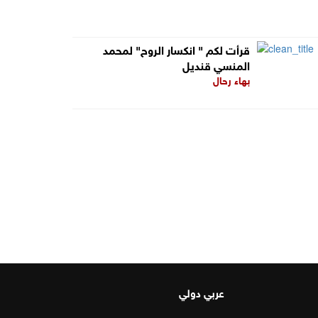
قرأت لكم " انكسار الروح" لمحمد
المنسي قنديل
بهاء رحال
عربي دولي