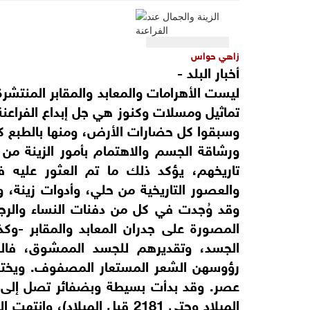
زاهي حواس
أخبار البلد -
ليست الأهرامات والمعابد والمقابر المنتشر
تماثيل ومسلات وكنوز هي جل إبداع الفراعنة،
وسبقوا كل حضارات الأرض، ومنها بالطبع كل
ورشاقة الجسم والاهتمام بأمور الزينة من الأ
تاريخهم، يؤكد ذلك ما تم العثور عليه ف
والعصور التاريخية من حلي، وأدوات زينة، و
وقد وُجدت في كل من دفنات النساء والرجا
المصورة على جدران المعابد والمقابر -وكذل
الجسد، وتقديرهم للجسد الممشوق، فال
رؤوسهن الشعر المستعار المصفوف. ويخت
الميلاد وحتى 2181 قبل الميل