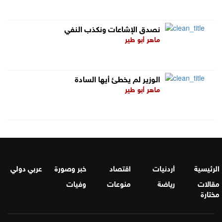
نصدق الإشاعات ونكذب النفي
ماهر أبو طير
الوزير لم يخطئ أيها السادة
ماهر أبو طير
الرئيسية
أردنيات
اقتصاد
خبر وصورة
عربي دولي
مقالات
رياضة
منوعات
وفيات
مختارة