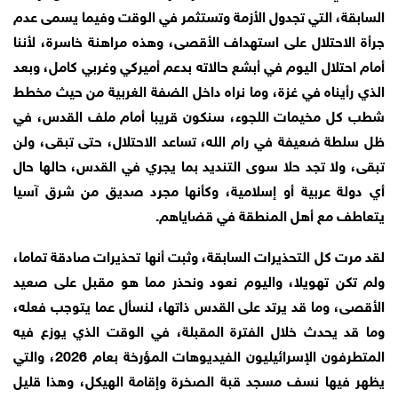
السابقة، التي تجدول الأزمة وتستثمر في الوقت وفيما يسمى عدم
جرأة الاحتلال على استهداف الأقصى، وهذه مراهنة خاسرة، لأننا
أمام احتلال اليوم في أبشع حالاته بدعم أميركي وغربي كامل، وبعد
الذي رأيناه في غزة، وما نراه داخل الضفة الغربية من حيث مخطط
شطب كل مخيمات اللجوء، سنكون قريبا أمام ملف القدس، في
ظل سلطة ضعيفة في رام الله، تساعد الاحتلال، حتى تبقى، ولن
تبقى، ولا تجد حلا سوى التنديد بما يجري في القدس، حالها حال
أي دولة عربية أو إسلامية، وكأنها مجرد صديق من شرق آسيا
يتعاطف مع أهل المنطقة في قضاياهم.
لقد مرت كل التحذيرات السابقة، وثبت أنها تحذيرات صادقة تماما،
ولم تكن تهويلا، واليوم نعود ونحذر مما هو مقبل على صعيد
الأقصى، وما قد يرتد على القدس ذاتها، لنسأل عما يتوجب فعله،
وما قد يحدث خلال الفترة المقبلة، في الوقت الذي يوزع فيه
المتطرفون الإسرائيليون الفيديوهات المؤرخة بعام 2026، والتي
يظهر فيها نسف مسجد قبة الصخرة وإقامة الهيكل، وهذا قليل