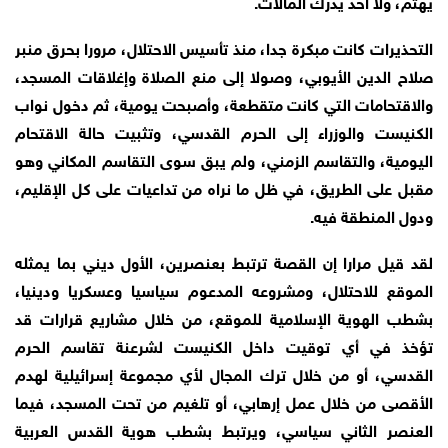
يهتم، ولا أحد يدرك المآلات.
التحذيرات كانت مبكرة جدا، منذ تأسيس الاحتلال، مرورا بحرق منبر
صلاح الدين الأيوبي، وصولا إلى منع الصلاة وإغلاقات المسجد،
والاقتحامات التي كانت متقطعة، وأصبحت يومية، ثم دخول نواب
الكنيست والوزراء إلى الحرم القدسي، وتثبيت حالة الاقتحام
اليومية، والتقاسم الزمني، ولم يبق سوى التقاسم المكاني وهو
مقبل على الطريق، في ظل ما نراه من تداعيات على كل الإقليم،
ودول المنطقة فيه.
لقد قيل مرارا إن القصة ترتبط بعنصرين، الأول ديني بما يمثله
الموقع للاحتلال، ومشروعه المدعوم سياسيا وعسكريا ودينيا،
بشطب الهوية الإسلامية للموقع، من خلال مشاريع قرارات قد
تؤخذ في أي توقيت داخل الكنيست لشرعنة تقاسم الحرم
القدسي، أو من خلال ترك المجال لأي مجموعة إسرائيلية لهدم
الأقصى من خلال عمل إرهابي، أو تلغيم من تحت المسجد، فيما
العنصر الثاني سياسي، ويرتبط بشطب هوية القدس العربية