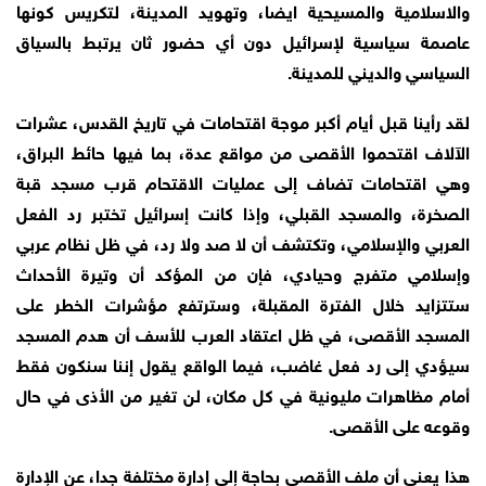
والاسلامية والمسيحية ايضا، وتهويد المدينة، لتكريس كونها
عاصمة سياسية لإسرائيل دون أي حضور ثان يرتبط بالسياق
السياسي والديني للمدينة.
لقد رأينا قبل أيام أكبر موجة اقتحامات في تاريخ القدس، عشرات
الآلاف اقتحموا الأقصى من مواقع عدة، بما فيها حائط البراق،
وهي اقتحامات تضاف إلى عمليات الاقتحام قرب مسجد قبة
الصخرة، والمسجد القبلي، وإذا كانت إسرائيل تختبر رد الفعل
العربي والإسلامي، وتكتشف أن لا صد ولا رد، في ظل نظام عربي
وإسلامي متفرج وحيادي، فإن من المؤكد أن وتيرة الأحداث
ستتزايد خلال الفترة المقبلة، وسترتفع مؤشرات الخطر على
المسجد الأقصى، في ظل اعتقاد العرب للأسف أن هدم المسجد
سيؤدي إلى رد فعل غاضب، فيما الواقع يقول إننا سنكون فقط
أمام مظاهرات مليونية في كل مكان، لن تغير من الأذى في حال
وقوعه على الأقصى.
هذا يعني أن ملف الأقصى بحاجة إلى إدارة مختلفة جدا، عن الإدارة