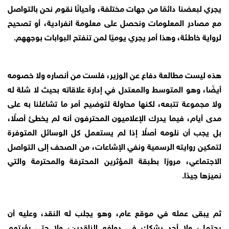
يجري لبعضنا دائمًا من جهات مختلفة، وأحيانًا نقوم نحن بالتواصل
مع مصادر المعلومات ونحصل على معلومة انفرادية، أو تصحيح
لرواية خاطئة، وهذا أمر يجري يوميًا لمن تنفتح البوابات بوجههم.
هذه ليست مطالعة دفاع عن الوزير، فلست من أنصاره ولا خصومه
أيضًا، وهو المتوسط والمعتدل في إدارة علاقاته بحيث لا شلة له
ولا مجموعة تتبعه، لكنها محاولة لتوضيح أمر ما تشاغلنا به على
مدى أيام، فيما يدرك الإعلاميون المحترفون أنه لم يخطئ أصلًا،
بل يجب أن نلومه أصلًا إذا لم يستعمل كل الوسائل المتوفرة
لتمكين روايته الرسمية ونفي الإشاعات، من الصحف إلى التواصل
الاجتماعي، مرورًا بطبقة المؤثرين المحترفة والمحترمة والتي
نميزها جيدًا.
ثم يبقى عمله في موقع عام، وهو يجلب له النقد، وعليه أن
يحتمل، ولا أحد يشكك في دوافع الناقدين، ولا حتى رؤيتهم