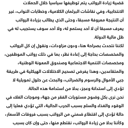
قضية زيادة الرواتب يتم توظيفها سياسيا خلال الحملات
الانتخابية، وفي نقاشات البرلمان الكلامية، وخطابات النواب، غير
أن النتيجة معروفة مسبقا، وحتى الذي يطالب بزيادة الرواتب
يعرف مسبقا أن لا أحد يستمع له، ولا أحد سوف يستجيب له في
ظل مالية الدولة.
لكننا نتحدث بصراحة هنا، ودون مزاودات، ونقول إن كل الرواتب
والمخصصات بحاجة إلى إعادة نظر، بما في ذلك رواتب الموظفين،
ومخصصات التنمية الاجتماعية وصندوق المعونة الوطنية،
والمتقاعدين، وهذا يفرض تصحيح الاختلالات الهيكلية في طريقة
جبي الأموال والرسوم والضرائب، والبحث عن حلول تمويلية لا
تؤدي إلى استدانة وعجز، بدلا من استدامة هذه الحالة.
نحن نرى بكل وضوح مستويات الفقر من جهة، وموجات الغلاء في
الوقود والغذاء والسلع بسبب الحرب الحالية، التي تؤدي فعليا إلى
حالة تؤدي إلى اقتطاع ضمني من الرواتب بسبب فروقات الأسعار،
وكأننا بدلا من زيادة الرواتب، نقتطع منها، حتى وإن كان بسبب