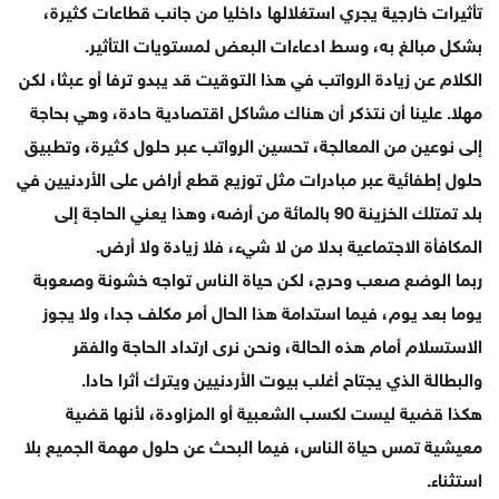
تأثيرات خارجية يجري استغلالها داخليا من جانب قطاعات كثيرة،
بشكل مبالغ به، وسط ادعاءات البعض لمستويات التأثير.
الكلام عن زيادة الرواتب في هذا التوقيت قد يبدو ترفا أو عبثا، لكن
مهلا. علينا أن نتذكر أن هناك مشاكل اقتصادية حادة، وهي بحاجة
إلى نوعين من المعالجة، تحسين الرواتب عبر حلول كثيرة، وتطبيق
حلول إطفائية عبر مبادرات مثل توزيع قطع أراض على الأردنيين في
بلد تمتلك الخزينة 90 بالمائة من أرضه، وهذا يعني الحاجة إلى
المكافأة الاجتماعية بدلا من لا شيء، فلا زيادة ولا أرض.
ربما الوضع صعب وحرج، لكن حياة الناس تواجه خشونة وصعوبة
يوما بعد يوم، فيما استدامة هذا الحال أمر مكلف جدا، ولا يجوز
الاستسلام أمام هذه الحالة، ونحن نرى ارتداد الحاجة والفقر
والبطالة الذي يجتاح أغلب بيوت الأردنيين ويترك أثرا حادا.
هكذا قضية ليست لكسب الشعبية أو المزاودة، لأنها قضية
معيشية تمس حياة الناس، فيما البحث عن حلول مهمة الجميع بلا
استثناء.