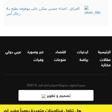
العراق.. اعتداء جنسي متكرر على موقوفة يطيح بـ4
رجال أمن
الرئيسية
أردنيات
اقتصاد
خبر وصورة
عربي دولي
مقالات
رياضة
منوعات
وفيات
مختارة
جميع الحقوق محفوظة لموقع أخبار البلد © 2023
تصميم و تطوير
هل تناول فيتامينات متعددة يومياً مفيد لصحتك