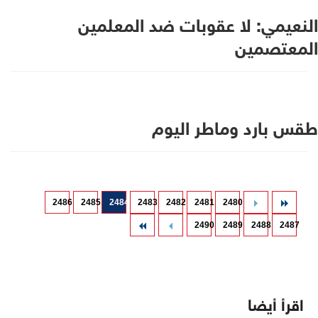
النعيمي: لا عقوبات ضد المعلمين
المعتصمين
طقس بارد وماطر اليوم
2486
2485
2484
2483
2482
2481
2480
2490
2489
2488
2487
اقرأ أيضا