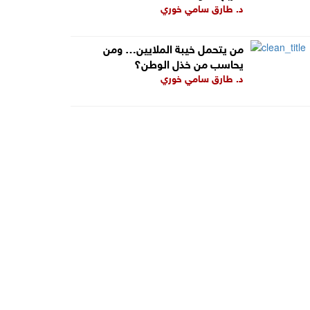
د. طارق سامي خوري
من يتحمل خيبة الملايين… ومن
يحاسب من خذل الوطن؟
د. طارق سامي خوري