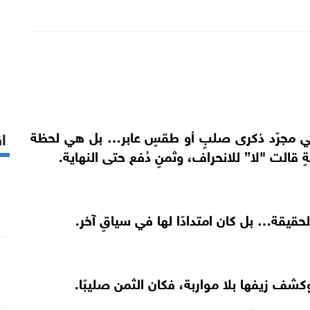
ي مجرّد ذكرى صلبٍ أو طقسٍ عابر… بل هي لحظة
اق
 قالت "لا” للانحراف، وثمنٍ دُفع حتى النهاية.
حقيقة… بل كان امتدادًا لها في سياقٍ آخر.
كشف زيفها بلا مواربة، فكان الثمن صليبًا.