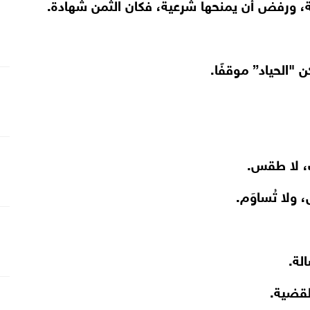
ة، ورفض أن يمنحها شرعية، فكان الثمن شهادة.
 "الحياد” موقفًا.
ف، لا طقس.
ل، ولا تُساوَم.
لة.
قضية.