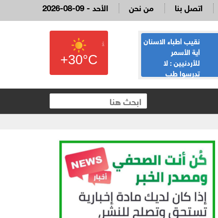
اتصل بنا
من نحن
2026-08-09 - الأحد
نقيب أطباء الاسنان
القاضي السابق
أية الأسمر
لؤي عبيدات :لا
+30°C
للأردنيين : لا
تدعوني لمناسبة
تدرسوا طب
يحضرها نائب وقع
الاسنان، لدينا 13,354 طبيب
على الملكية العقارية
والفائض يصل لـ100%، و5 الاف لا