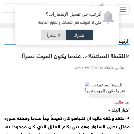
Toggl
أترغب في تفعيل الإشعارات؟
navig
حتى لا تفوتك آخر الأحداث والأخبار العاجلة
اشترك
لا شكراً
الرئيسية
مقالات مختارة
/
«اللقطة الصاعقة».. عندما يكون الموت نصراً!
الإثنين-2024-10-21 | 10:51 am
رجا طلب
أخبار البلد -
• اعتقد وبثقة عالية ان نتنياهو كان تعيساً جداً عندما وصلته صورة
مقتل يحيى السنوار وهو بين ركام المنزل الذي كان موجودا به،