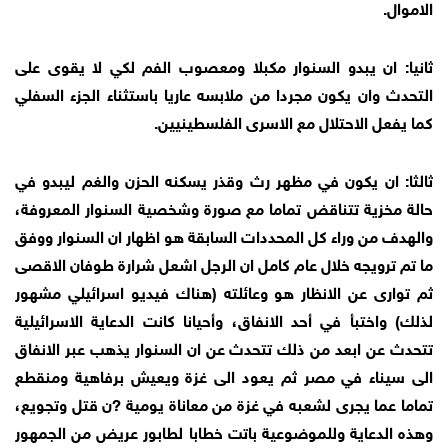
الاموال.
ثانيا: ان يبدو السنوار مكبلا ومعصوب الفم لكي لا يقوى على
التحدث وان يكون مجردا من ملابسه عاريا باستثناء الجزء السفلي
كما يفعل الاحتلال مع الاسرى الفلسطينيين.
ثالثا: ان يكون في مظهر رث وقذر يسكنه الحزن والغم ليبدو في
حالة مخزية تتناقض تماما مع صورة وشخصية السنوار المعروفة،
والهدف من وراء كل المحددات السابقة هو اظهار ان السنوار ووفق
ما تم ترويجه خلال عام كامل ان الرجل اشعل شرارة طوفان الاقصى
ثم توارى عن الانظار هو وعائلته (هناك فيديو اسرائيلي مشهور
لذلك) واختبأ في أحد الانفاق، وأحيانا كانت الدعاية الاسرائيلية
تتحدث عن ابعد من ذلك تتحدث عن ان السنوار يذهب عبر الانفاق
الى سيناء في مصر ثم يعود الى غزة ويعيش برفاهية ومنقطع
تماما عما يجرى لشعبه في غزة من معاناة يومية ?ن قتل وتجويع،
وهذه الدعاية وللموضوعية باتت خطابا لطابور عريض من الجمهور