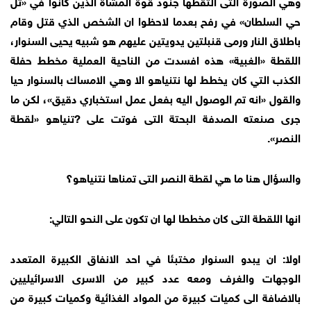
وهي الصورة التى التقطها جنود قوة المشاة الذين كانوا في «تل
حي السلطان» في رفح بعدما لاحظوا ان الشخص الذي قتل وقام
باطلاق النار ورمى قنبلتين يدويتين عليهم هو شبيه يحيى السنوار،
اللقطة «الغبية» هذه افسدت من الناحية العملية مخطط حفلة
الكذب التي كان يخطط لها نتنياهو الا وهي الامساك بالسنوار حيا
والقول «انه تم الوصول اليه بفعل عمل استخباري دقيق»، لكن ما
جرى صنعته الصدفة البحتة التى فوتت على ?تنياهو «لقطة
النصر».
والسؤال هنا ما هي لقطة النصر التى تمناها نتنياهو؟
انها اللقطة التى كان مخططا لها ان تكون على النحو التالي:
اولا: ان يبدو السنوار مختبئا في احد الانفاق الكبيرة المتعدد
الوجهات والغرف ومعه عدد كبير من الاسرى الاسرائيليين
بالاضافة الى كميات كبيرة من المواد الغذائية وكميات كبيرة من