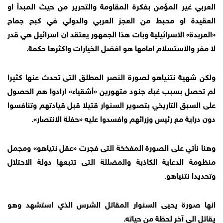
العربي غير المؤمن بفكرة المقاومة والتحرير من حيث المبدأ او
العقيدة او محبط من العجز العربي والدولي في كبح جماح
«العربدة» الاسرائيلية وبات هذا الجمهور يعتقد ان اسرائيل هي قدر
لا مفر والاستسلام امامها هو افضل الخيارات واكثرها حكمة.
ولكن شهية نتنياهو لصورة النصر المطلق التى تحدث عنها كثيرا
لم تحصل بسبب غباء جنود متهورين «أشقياء» ارادوا هم الحصول
على السبق التاريخي بتصوير السنوار قتيلا قبل قيادتهم وتنافسوا
دون دراية مع رئيس وزرائهم وافسدوا عليه «حفلة الانتصار».
وهنا نأتي على الصورة المفخخة التى فجرت «عقل نتياهو» ومجمل
منظومة الدعاية الكاذبة والمضللة التى تتبعها دولة الاحتلال
وتحديدا نتنياهو.
انها صورة يحيى السنوار المقاتل الشرس الذي استشهد وهو
يقاتل الى آخر لحظة من حياته.