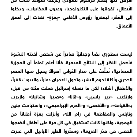
الأبطال، تفوقوا على التكنولوجيا، وعيون المخابرات، ودخلوا
إلى العُقْر، ليعقروا رؤوسَ الأفاعي «بِغَزَّةٍ» نفذت إلى أعمق
الأعماق.
ليست سطوري نصّاً وجدانيّاً صادراً عن شخص أخذته النشوة
فأهمل النظر إلى النتائج المدمرة. فأنا أعلم تماماً أن المجزرة
المتمادية، تُخَلِّفُ على مدار الثواني أهوالاً يخجل منها العصر
الحجري وأكلة لحوم البشر، وتحول العمران دماراً، والبيوت قفراً،
والأطفال أشلاء؛ لكن ما تفعله إسرائيل فعلت مثله من قبل،
وارتكبت «دير ياسين» و«قانا» و«صبرا وشاتيلا» وازدرت
بـ«القيامة»، و«الأقصى» و«الحرم الإبراهيمي»، واستباحت جنين
ونابلس والمقاطعة في رام الله، وأنزلت بغزة أطناناً من
الهمجية، ولكنها كانت تستفيق في كل مرة على أطفال أنضجوا
الحصى في قِدْر العزيمة، وَسَخَّروا الطير الأبابيل التي عبرت