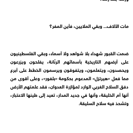
مات الآلاف... وبقي الملايين، فأين المفر؟
ضمت القبور شهداء بلا شواهد ولا أسماء، وبقي الفلسطينيون
على أرضهم التاريخية بأسمائهم الرنّانة، يفلحون ويزرعون
ويحصدون، ويتعلمون، ويتفوقون ويرسمون الخطط على أبرع
مما فعل «هيرتزل» المدعوم بحكومة «بلفور»، وعلى أقوى من
دفق السلاح الغربي الوارد لمؤازرة العدوان، فقد علمتهم الأرض
أنها أم الخليقة، وأنها في جديد المدار، تعيد إلى طينها الاعتبار،
وتشحذ فيه سلاح السليقة.