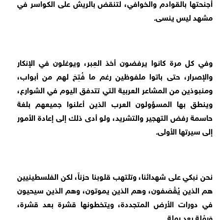
أجنحتها بالقوادم والخوافي، لتنقض بالريش على الكواسر في
مشهد ليس ينسى.
وفي كل مرة كانوا يرفضون أخذ العِبر، ويوغلون في الإنكار
والإصرار، حتى باتوا ملفوظين رغم ما فُتِحَ لهم من أبواب،
ومنبوذين من المشاعر العربية التي تتدفق اليوم في الشوارع،
وينطق بها المسؤولون العرب الذين أعلنوا جميعهم بلغة
حاسمة رفض التهجير والتشريد، ولو أدى ذلك إلى إعادة الأمور
إلى سيرتها الأولى.
نحن نبكي على شهدائنا، وتلتهب قلوبنا حزناً، لكن الفلسطينيين
هم الذين يُقْصَفون، وهم الذين يموتون، وهم الذين سيحيون
في دورات الأرض المتجددة، ويتخطونها قشرة بعد قشرة،
وَرمْلة بعد رملة.