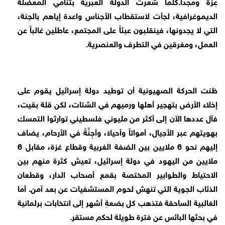
عِزَّةً ومجداً.كلما شعرت الدولة العبرية بتنامي المعضلة
الديموغرافية، لجأت لاستقطاب الأجناس واعدة إياهم بالجنة،
التي لا يجدونها، فينقلبون عبئاً على المجتمع، عاطلين غالباً عن
العمل، ومغرقين في التطرف والعنصرية.
ظنت الحركة الصهيونية أن توطيد دولة إسرائيل يقوم على
إخلاء الأرض بتهجير أهلها ورميهم في الشتات، لكن قلة بقيت،
فآل عددها الآن إلى أكثر من مليوني فلسطيني توارثوا التمسك
بهويتهم عبر الأجيال، أمواتاً وأحياءً، وأجِنَّةً في الأرحام، يضاف
إليهم نحو 6 ملايين بين الضفة الغربية وقطاع غزة، مقابل 6
ملايين من اليهود في دولة إسرائيل، تعيش كثرة منهم بين
الاحتياط والطوابير المختصة بقمع أصحاب الدار، وقطعان
الذئاب الجوية التي تنهش لحوم المستشفيات عن بعد آمن. أما
الغالبية الساحقة فتذهب كل بضعةِ أشهر إلى انتخابات برلمانية
في بحثها البائس عن فترة طويلة لحكم مستقر.