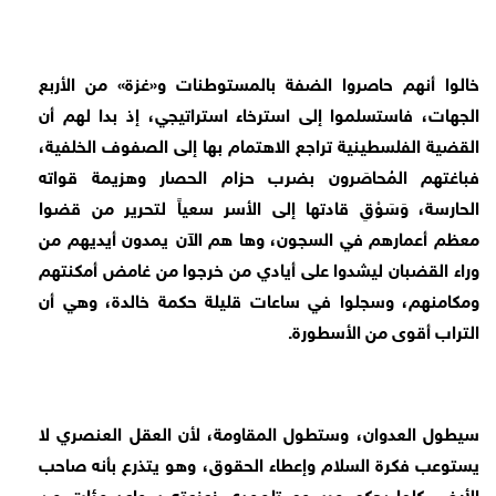
خالوا أنهم حاصروا الضفة بالمستوطنات و«غزة» من الأربع
الجهات، فاستسلموا إلى استرخاء استراتيجي، إذ بدا لهم أن
القضية الفلسطينية تراجع الاهتمام بها إلى الصفوف الخلفية،
فباغتهم المُحاصَرون بضرب حزام الحصار وهزيمة قواته
الحارسة، وَسَوْقِ قادتها إلى الأسر سعياً لتحرير من قضوا
معظم أعمارهم في السجون، وها هم الآن يمدون أيديهم من
وراء القضبان ليشدوا على أيادي من خرجوا من غامض أمكنتهم
ومكامنهم، وسجلوا في ساعات قليلة حكمة خالدة، وهي أن
التراب أقوى من الأسطورة.
سيطول العدوان، وستطول المقاومة، لأن العقل العنصري لا
يستوعب فكرة السلام وإعطاء الحقوق، وهو يتذرع بأنه صاحب
الأرض كلها بحكم مرسوم تلمودي زعزعته سواعد مئات من