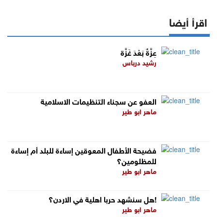
اقرأ أيضا
عِزَّةٌ بَعْدَ غَزَّة
رشيد درباس
العفو عن سجناء التنظيمات الاسلامية
ماهر ابو طير
فضيحة الأطفال المعوقين إساءة للبلد أم إساءة
للمظلومين؟
ماهر ابو طير
هل سنشهد حربا اهلية في الاردن؟!
ماهر ابو طير