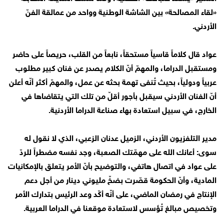
«لقاء المصالحة» بين الشاشة الوطنية وواحد من عمالقة الفنّ
الأردني.
عواد قال كلاماً قاسياً مستحقاً، نابعاً من القلب، حريصاً على حاضر
ومستقبل الدراما، والمهمّ أنّ الكلام يصدر عن فنان كبير مطلوب
عربياً ودولياً، بحيث تُنفى تهمة بحثه عن عمل، والمهمّ أكثر أنّه أعلن
أنّ الفنان الأردني سيقبل بأجور أقلّ من تلك التي يتقاضاها في
الخارج، في سبيل استعادة بهاء صناعة الدراما الأردنية.
مدير التلفزيون الأردني، الزميل عدنان الزعبي، الذي لا نقول له
سوى: أعانك الله على مهمّتك الصعبة، وجد نفسه مضطراً للردّ
على عواد في اتصال هاتفي، والتوضيح بأنّ الأمر يتعلق بالإمكانيات
المادية، وأنّ الحكومة قصّرت بضخّ مليوني دينار من أجل دعم
الإنتاج في رمضان الماضي، على أنّه أكّد وعد الرئيس بتدارك الأمر
وتخصيص مبالغ تُؤسس لاستعادة موقعنا في الدراما العربية.