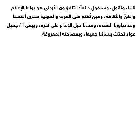
قلنا، ونقول، وسنقول دائماً: التلفزيون الأردني هو بوابة الإعلام
والفنّ والثقافة، وحين تُفتح على الحرية والمهنية سنرى أنفسنا
وقد تجاوزنا العقدة، ومددنا حبل الإبداع على آخره، ويبقى أنّ جميل
عواد تحدّث بلساننا جميعاً، وبفصاحته المعروفة.