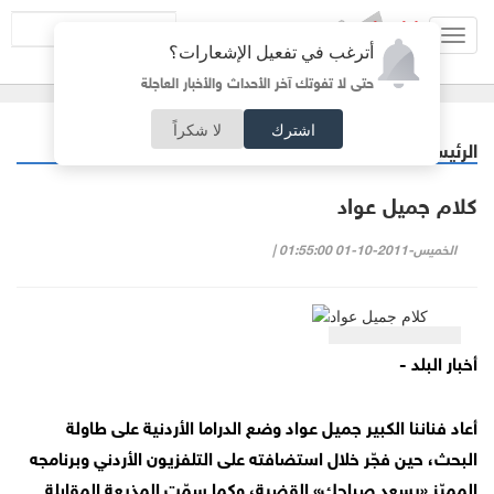
Toggl
أترغب في تفعيل الإشعارات؟
navig
حتى لا تفوتك آخر الأحداث والأخبار العاجلة
اشترك
لا شكراً
الرئيسية
مقالات مختارة
/
كلام جميل عواد
الخميس-2011-10-01 01:55:00 |
أخبار البلد -
أعاد فناننا الكبير جميل عواد وضع الدراما الأردنية على طاولة
البحث، حين فجّر خلال استضافته على التلفزيون الأردني وبرنامجه
المميّز «يسعد صباحك» القضية، وكما سمّت المذيعة المقابلة