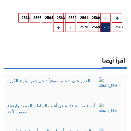
2566
2565
2564
2563
2562
2561
2560
2570
2569
2568
2567
اقرأ أيضا
العثور على شخص متوفياً داخل حفرة بلواء الكورة
أجواء صيفية عادية في أغلب المناطق الجمعة وارتفاع
طفيف الأحد
الذهب يتجه نحو أفضل مكاسب أسبوعية منذ كانون