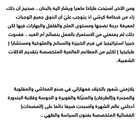
ومن الآخر, أصبّحت طبّاخا ماهرا ويشار اليه بالبنان .. صحيح أن ذلك
زاد من ضخامة كرشي اذ يتوجب عليّ أن أتذوق جميع الوجبات
لمعرفة درجة نضجها ومستوى الملح والفلفل والبهارات فيها لكن
ذلك لم يمنعني من الاستمرار بالعمل بنصائح أم العبد .. فغدوت
خبيرا استراتيجيا في فرم الخبيزة والسبانخ والملوخية ومستشارا (
طبايخيا ) لكثير من المطاعم العالمية المتخصصة بتقديم الاكلات
الشعبية..
يلازمني شعور بالخيلاء فمهاراتي في صنع المحاشي والمقلوبة
والمجدرة و(الطرفان) والمنزّلة والفويرة و الحوسة وقلاية البندورة
أدخلني عالم الشهرة وأصبحت ضيفا دائما على (المصحات)
الفضائية المتخصصة بفنون السياسة والطهي ..