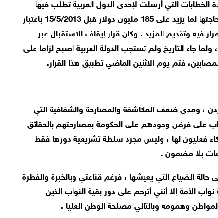
لخطابات التي أُرسلت لإحدى الدول العربية تطلب فيها
الدعم وبلهجة لم تتعود عليها الدبلوماسية الأردنية وحاجتها لما يزيد على 185 مليون دولار قبل 15/5/2013 باعتبار
ار فيه وتقديم المزيد . وكان قرار إيقاف الاستقبال عبر
ما جاء التاريخ ولم تستجب الدولة العربية اصبح لزاما على
لمصابين، فتم يوم الاثنين الماضي تطبيق هذا القرار
.
أردن ، ومدى ضعف المكاشفة والمصارحة والشفافية التي
واب على فرض وجودهم على الحكومة بمصارحتهم بالحقائق
كاء فعليون لها ، وليس مجرد سلطة تشريعية دورها فقط
اضات بلا مضمون .
 حالة الضياع التي يعيشها ، فرغم قناعتي وبالخبرة والفطرة
اب الأمة إلا أنني أترحم على دور بقية النواب الذين
لمواطن وهمومه وبالتالي مصلحة الوطن العليا .