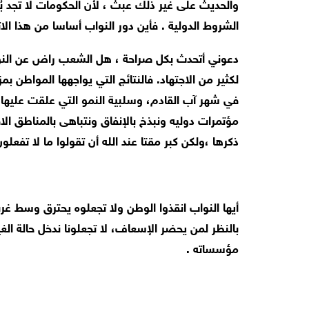
والحديث على غير ذلك عبث ، لأن الحكومات لا تجد ب
الشروط الدولية . فأين دور النواب أساسا من هذا الات
دعوني أتحدث بكل صراحة ، هل الشعب راض عن النوا
لكثير من الاجتهاد. فالنتائج التي يواجهها المواطن ب
في شهر آب القادم، وسلبية النمو التي علقت عليها مر
مؤتمرات دوليه ونبذخ بالإنفاق ونتباهى بالمناطق الا
ذكرها ،ولكن كبر مقتا عند الله أن تقولوا ما لا تفعلون
أيها النواب انقذوا الوطن ولا تجعلوه يحترق وسط غربة
بالنظر لمن يحضر الإسعاف، لا تجعلونا ندخل حالة ال
مؤسساته .