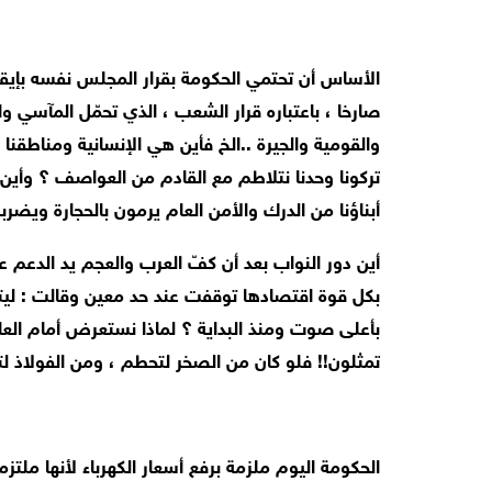
الأساس أن تحتمي الحكومة بقرار المجلس نفسه بإيقاف 
صارخا ، باعتباره قرار الشعب ، الذي تحمّل المآسي و
والقومية والجيرة ..الخ فأين هي الإنسانية ومناطقنا
تركونا وحدنا نتلاطم مع القادم من العواصف ؟ وأين 
أبناؤنا من الدرك والأمن العام يرمون بالحجارة ويضرب
أين دور النواب بعد أن كفّ العرب والعجم يد الدعم عن
بكل قوة اقتصادها توقفت عند حد معين وقالت : ليتد
بأعلى صوت ومنذ البداية ؟ لماذا نستعرض أمام العا
تمثلون!! فلو كان من الصخر لتحطم ، ومن الفولاذ ل
الحكومة اليوم ملزمة برفع أسعار الكهرباء لأنها ملتز