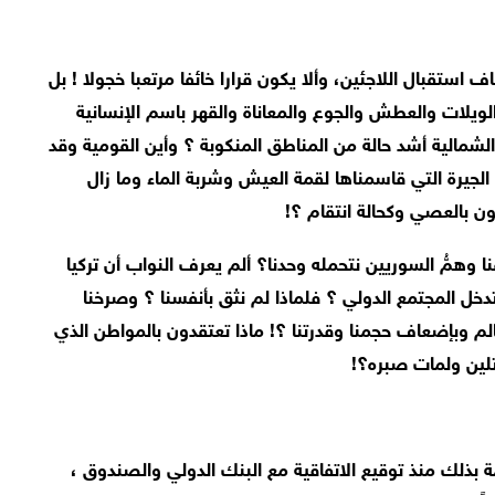
استقبال اللاجئين، وألا يكون قرارا خائفا مرتعبا خجولا ! بل
الويلات والعطش والجوع والمعاناة والقهر باسم الإنسانية
 الشمالية أشد حالة من المناطق المنكوبة ؟ وأين القومية وقد
الجيرة التي قاسمناها لقمة العيش وشربة الماء وما زال
ون بالعصي وكحالة انتقام ؟!
ا وهمُّ السوريين نتحمله وحدنا؟ ألم يعرف النواب أن تركيا
خل المجتمع الدولي ؟ فلماذا لم نثق بأنفسنا ؟ وصرخنا
لم وبإضعاف حجمنا وقدرتنا ؟! ماذا تعتقدون بالمواطن الذي
تلين ولمات صبره؟!
مة بذلك منذ توقيع الاتفاقية مع البنك الدولي والصندوق ،