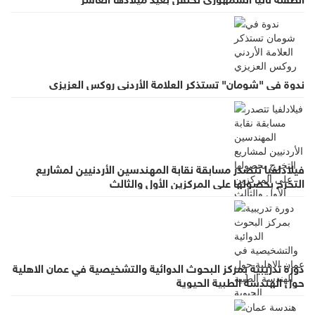
ندوة في "شومان" تستذكر العلامة الأردني روكس العزيزي
فيلادلفيا تتصدر مسابقة نقابة المهندسين الأردنيين لمشاريع
التخرج بحصولها على المركزين الأول والثالث
دورة تدريبية بمركز البحوث الدوائية والتشخيصية في عمان الاهلية
حول الهندسة الطبية الحيوية