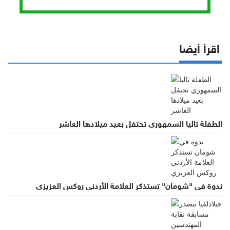
اقرأ أيضا
الطفلة تاليا السمهوري تحتفل بعيد ميلادها العاشر
ندوة في "شومان" تستذكر العلامة الأردني روكس العزيزي