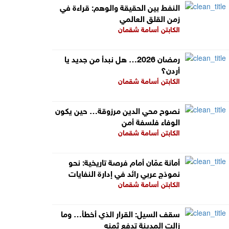
النفط بين الحقيقة والوهم: قراءة في
زمن القلق العالمي
الكابتن أسامة شقمان
رمضان 2026… هل نبدأ من جديد يا
أردن؟
الكابتن أسامة شقمان
نصوح محي الدين مرزوقة… حين يكون
الوفاء فلسفة أمن
الكابتن أسامة شقمان
أمانة عمّان أمام فرصة تاريخية: نحو
نموذج عربي رائد في إدارة النفايات
الكابتن أسامة شقمان
سقف السيل: القرار الذي أخطأ… وما
زالت المدينة تدفع ثمنه