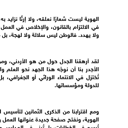
الهوية ليست شعارًا نعلقه، ولا إرثًا نزايد 
في الالتزام بالقانون، والإخلاص في العمل،
ولا يهدد. فالوطن ليس سلالة ولا لهجة، ب
لقد أرهقنا الجدل حول من هو الأردني، وم
الأجدر بنا أن نوجّه هذا الجهد نحو العلم وا
تُختزل في الانتماء الوراثي أو الجغرافي، 
للدولة ومؤسساتها.
ومع اقترابنا من الذكرى الثمانين لتأسي
الهوية، ونفتح صفحة جديدة عنوانها العمل وال
تُرسم في الخطابات، بل تُبنى في المدارس وا