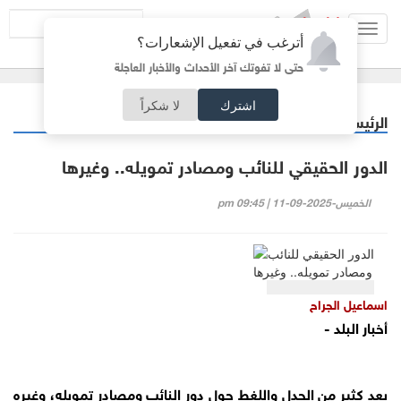
Toggl
أترغب في تفعيل الإشعارات؟
navig
حتى لا تفوتك آخر الأحداث والأخبار العاجلة
اشترك
لا شكراً
الرئيسية
مقالات مختارة
/
الدور الحقيقي للنائب ومصادر تمويله.. وغيرها
الخميس-2025-09-11 | 09:45 pm
اسماعيل الجراح
أخبار البلد -
بعد كثير من الجدل واللغط حول دور النائب ومصادر تموبله، وغيره