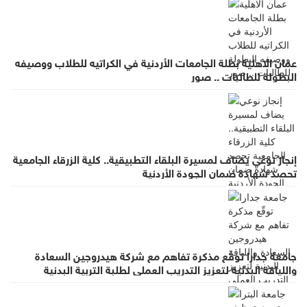
عمان الاهلية بطلة الجامعات الأردنية في الكراتيه للطلاب ووصيفه
البطولة للطالبات .. صور
إنجاز نوعي يضاف لمسيرة البلقاء التطبيقية.. كلية الزرقاء الجامعية
تحصد شهادة ضمان الجودة الأردنية
جامعة جدارا توقّع مذكرة تفاهم مع شركة هيدروجين السعادة
واللياقة البدنية لتعزيز التدريب العملي لطلبة التربية البدنية