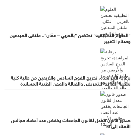
"العلوم التطبيقية" تحتضن "بالعربي – عمّان".. ملتقى المبدعين
وصناع التغيير
برعاية المراشدة، تخريج الفوج السادس والأربعين من طلبة كلية
نسيبة المازنية للتمريض والقبالة والمهن الطبية المساندة
صدور قانون معدل لقانون الجامعات يخفض عدد أعضاء مجالس
الأمناء إلى 10