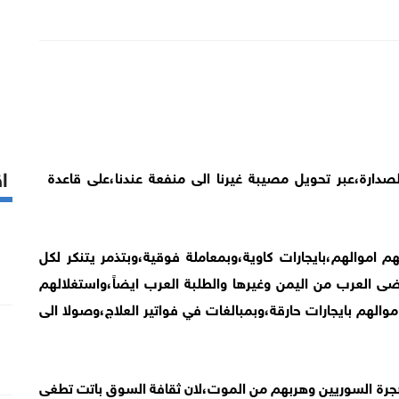
اق
صدارة،عبر تحويل مصيبة غيرنا الى منفعة عندنا،على قاعدة
م اموالهم،بايجارات كاوية،وبمعاملة فوقية،وبتذمر يتنكر لكل
رضى العرب من اليمن وغيرها والطلبة العرب ايضاً،واستغلالهم
والهم بايجارات حارقة،وبمبالغات في فواتير العلاج،وصولا الى
 هجرة السوريين وهربهم من الموت،لان ثقافة السوق باتت تطغى