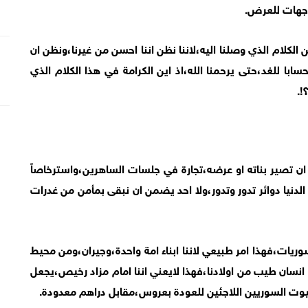
اجهات للعرض.
كلام الذي وصلنا اليه،لاننا نظن اننا احسن من غيرنا،ونظن ان
للغد،حتى يرحمنا الله،اذ اين الكرامة في هذا الكلام الذي
!.
تصير بناته او عرضه،تجارة في جلسات الساهرين،واسترخاصاً
لدنيا دوائر تدور وتدور،ولا احد يضمن ان نبقى بمأمن من غدرات
وريات،فهذا امر طبيعي لاننا ابناء امة واحدة،وجيران،ومن محيط
 انسان طيب من اولادنا،فهذا لايعني اننا امام مزاد رخيص،يجعل
 بيوت السوريين اللاجئين للعودة بعروس،مقابل دراهم معدودة.