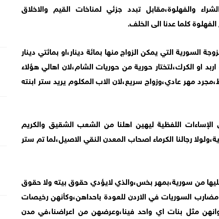
راء والفهلوة،مقابل تبدد جزئي لمناخات القيم والاخلاق
الفهلوة كلما عدنا الى الخلف.
جة السورية التي يمكن الزواج منها بمائة دينار،او بمائتي دينار
 اربد او الكرك،لتختار حورية من حوريات الشام،لان اهالي هؤلاء
مجرد مهر عادي،وزواج سريع،لان الاب المكلوم يريد ستر ابنته
لإساءات اللفظية ليهين اهلنا من الشعب الشقيق والكريم
،ولولا رجالنا الكرماء اصحاب المعدن النقي الاصيل،لما تم ستر
ليها من سورية،بمهر بخس،والذي لايؤدي حقوق بيته ولا حقوق
غزو مضارب السوريات في الاردن للعودة باحداهن،وكأنهن رخيصات
وانهن مثل بنات اي واحد فينا،وعرضهن من اعراضنا،في مدن