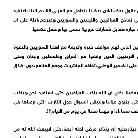
ل بعضنا،لان بعضنا يتعامل مع العربي القادم الينا باعتباره
 نماذج العراقيين والليبيين والسوريين،وغيرهم،ادلة على ان
ره تجارة،مقابل شعارات عروبية نتغنى بها،ونفعل عكسها.
ين الذين لهم مواقف خيرة وكريمة مع اهلنا السوريين بالدعوة
الاردنيين الذين وقفوا مع العراق وفلسطين ولبنان وحتى
ق على الضمير الوطني،ثقافة المغتربات وجمع المنافع،دون اخلاق
عضنا يظن ان الله ينكب العراقيين حتى نستفيد نحن،وينكب
 يتزوج عزابنا،وليبقى السؤال حول الثارات التي زرعناها في
معنا،اذا واجهتنا محنة في يوم من الايام؟!.
ينار،عليه ان يتذكر عرض اخته ايضا،حتى لايبعث الله له من
ة الله التي يعطيها لنا،لان خلفها الكثير من الصبر،والتأخير