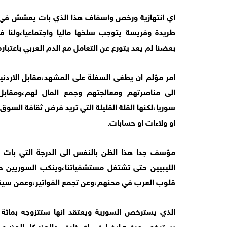
اي انتهازية ورخص واسفاف هذا الذي بات يعشش في عقو
طريدة وفريسة يتوجب سلخها ماليا واجتماعيا،ولنا في
بعضنا لم يعد يتورع عن التعامل مع الدم العربي باعتبا
امر مؤلم ان يطغى السفلة على المشهد،مقابل الاردني
الى مناصرتهم ومعالجتهم وجمع المال لهم،ومقابل 
سوريا،لكنها القلة القليلة التي تريد فرض ثقافة السو
او ولاءات او حسابات.
مؤسف جدا هذا الظن بالنفس الى الدرجة التي بات ب
الليبيين حتى تشتغل مستشفياتنا،وينكب السوريين حتى
قلوب العرب في محنهم،وعن تجمع الفواتير،وعمن سيقف 
الذي يسترخص السورية ويعتقد انها ستتزوجه بمائة د
يسترخص عرضه ايضا،في اي ظرف،والحذر كل الحذر من فسح