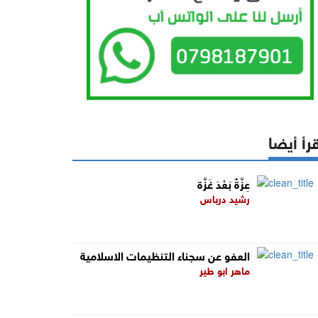
رأ أيضا
عِزَّةٌ بَعْدَ غَزَّة
رشيد درباس
العفو عن سجناء التنظيمات الاسلامية
ماهر ابو طير