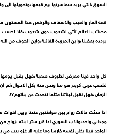
السوق،التي يريد سماسرتها بيع قيمها،وتحويلها الى و
قمة العار والعيب والاسفاف والرخص هذا المستوى من ال
مصائب العالم تأتي لشعوب دون شعوب،فلا نحسب حسابا 
يردده بعضنا،واين المروءة الغائبة،واين الخوف من الله؟
كل واحد فينا معرض لظروف صعبة،فهل يقبل يومها ان 
لشعب عربي كريم هو منا ونحن منه بكل الاحوال،ثم ان ا
الزمان،فهل نقبل لبناتنا مثلما نتحدث عن بناتهم؟!.
اذا حدثت حالات زواج بين مواطنين عندنا وبين اخوات س
وجداني واحد،والاب السوري اذا قرر ستر ابنته بزواج من
الواحد فينا يظن نفسه فارسا وما عليه الا غزو بيت من