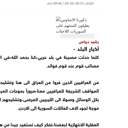
الثلاثاء-2012-02-28 | 09:46 am
رشيد درباس
أخبار البلد -
كلما حدثت مصيبة في بلد عربي،كنا بحمد الله،في ال
مصائب قوم عند قوم فوائد.
من العراقيين الذين فروا من العراق الى هنا وتشليحه
المواقف الشريفة للعراقيين معنا،مروراً بموجات الم
بكل الوسائل وصولا الى الليبيين المرضى،وتشليحهم ام
موجة لجوء الاف العائلات السورية الى الاردن.
العقلية الانتهازية لبعضنا،تفكر كيف تستفيد جيدا من