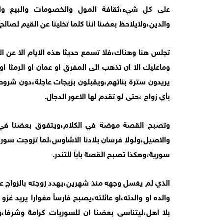
على كل شيء،ثقافة المول والخصومات والبيع والش
والدين،ولايلاحظ بعضنا اننا كلما تخلينا عن القيم لصالح 
تجلس هنا وهناك،فلا تسمع حديثا هذه الايام الا عن الزو
وماعليك الا ان تذهب الى المفرق او عمان او الرمثا او
يريدون سترة بناتهم،ويقبلون بزيجات عاجلة،دون شروط،
بأي زواج ،حتى لو تقدم لها الاعور الدجال.
وتصبح القصة موضة في الكلام،ويتفوق بعضنا في ا
والاصيل،ولولا فرسان بلادنا الاشاوس،لما تزوجت سورية
سورية،وهكذا تصبح القصة باباً للتندر.
الذي لم يغسل وجهه منذ شهرين،يهدد زوجته بالزواج ع
والده او والدته،او عائلته،يصبح فارساً مغوارا يريد 
بلا اهل،ليتناسى بعضنا ان للسوريات كرامة وشرفا،