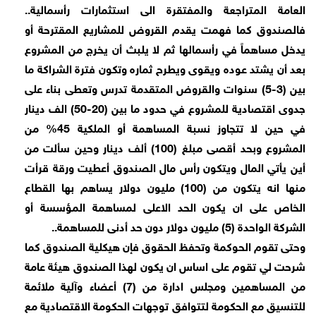
العامة المتراجعة والمفتقرة الى استثمارات رأسمالية..
فالصندوق كما فهمت يقدم القروض للمشاريع المقترحة أو
يدخل مساهماً في رأسمالها ثم لا يلبث أن يخرج من المشروع
بعد أن يشتد عوده ويقوى ويطرح ثماره وتكون فترة الشراكة ما
بين (3-5) سنوات والقروض المتقدمة تدرس وتعطى بناء على
جدوى اقتصادية للمشروع في حدود ما بين (20-50) الف دينار
في حين لا تتجاوز نسبة المساهمة أو الملكية 45% من
المشروع وبحد أقصى مبلغ (100) ألف دينار وحين سألت من
أين يأتي المال ويتكون رأس مال الصندوق أعطيت ورقة قرأت
منها انه يتكون من (100) مليون دولار يساهم بها القطاع
الخاص على ان يكون الحد الاعلى لمساهمة المؤسسة أو
الشركة الواحدة (5) مليون دولار دون حد أدنى للمساهمة..
وحتى تقوم الحوكمة وتحفظ الحقوق فإن هيكلية الصندوق كما
شرحت لي تقوم على اساس ان يكون لهذا الصندوق هيئة عامة
من المساهمين ومجلس ادارة من (7) أعضاء وآلية ملائمة
للتنسيق مع الحكومة لتتوافق توجهات الحكومة الاقتصادية مع