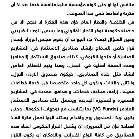
منافس لها او حتى كونه مؤسسة مالية منافسة فيما بعد اذ أن
فكرته وانفاذها تلغي هذا التخوف..
في الخلاصة والاطار العام فإن هذه الفكرة لا تنجح الا في
حاضنة حكومية توفر الاطار القانوني وما يسمى الوعاء الضريبي
وحين السؤال كيف؟ جاء الجواب أن يقوم مجلس الوزراء بإصدار
قرار خاص للسماح بإنشاء صناديق الاستثمار في المشاريع
الصغيرة أو منحها القروض، كذلك صندوق الاستثمار (المغامر)
وهذه الصفة أصلية في العمل.. وهذا يتيح للقطاع الخاص
انشاء مثل هذه الصناديق.. فيكون صندوق الاردن الاول..
والثاني والثالث ويكون كل واحد متخصصا في خدمة قطاعات
معينة.. زراعة، صناعة، خدمات.. واهدافها محددة في المشاريع
الصغيرة والصغيرة الجديدة ويشمل ذلك صناديق الاستثمار
المغامر (VC Funds) بما يتناسب مع توجهات الحكومة.. وحتى
يكون لهذا الصندوق روح واقدام يستند اليها تحمل فكرة انفاذ
أهدافه فإن من الضروري أن يشمل القرار الحكومي اعفاء هذه
الصناديق من كافة انواع الضرائب وبالامكان أن يكون القرار