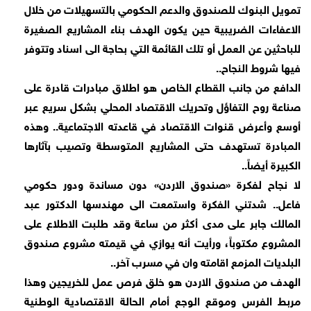
تمويل البنوك للصندوق والدعم الحكومي بالتسهيلات من خلال
الاعفاءات الضريبية حين يكون الهدف بناء المشاريع الصغيرة
للباحثين عن العمل أو تلك القائمة التي بحاجة الى اسناد وتتوفر
فيها شروط النجاح..
الدافع من جانب القطاع الخاص هو اطلاق مبادرات قادرة على
صناعة روح التفاؤل وتحريك الاقتصاد المحلي بشكل سريع عبر
أوسع وأعرض قنوات الاقتصاد في قاعدته الاجتماعية.. وهذه
المبادرة تستهدف حتى المشاريع المتوسطة وتصيب بآثارها
الكبيرة أيضاً..
لا نجاح لفكرة «صندوق الاردن» دون مساندة ودور حكومي
فاعل.. شدتني الفكرة واستمعت الى مهندسها الدكتور عبد
المالك جابر على مدى أكثر من ساعة وقد طلبت الاطلاع على
المشروع مكتوباً، ورأيت أنه يوازي في قيمته مشروع صندوق
البلديات المزمع اقامته وان في مسرب آخر..
الهدف من صندوق الاردن هو خلق فرص عمل للخريجين وهذا
مربط الفرس وموقع الوجع أمام الحالة الاقتصادية الوطنية