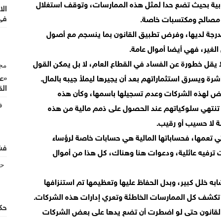
قابية بحيث تضع حدا لمثل هذه الممارسات، وتوقف استغلال
الا
في 
ة مصالح ومكتسبات خاصة.
المدرجة لديها، وفرض تطبيق القانون بما ينسجم مع أصول
لغير، فهي أيضا أموال عامة.
يقل خطورة عن الفساد في القطاع العام، لا بل يمكن القول
«ع
رة ويسرق استثماراتهم بعد أن يجيرها ليملأ جيبه بالمال.
الق
رض لهذه الشركات وعدم تسجيلها باسمها، وكأن هذه
ا تنتهي سلوكياتهم عند الحصول على ذمم مالية من هذه
ة لا حسيب أو رقيب.
ي تعمها، فحساباتها المالية هي حسابات خاصة لرؤساء
فش
ت ترفيه عائلية، ودعوات هنا وهناك، كل هذا من أموال
ه خلل كبير، وبدل الحفاظ عليها وتعظيمها تم استنزافها
 تكشف كل الممارسات الخاطئة وتعري إدارات هذه الشركات.
حك
القانون حتى لو اضطرت أن تضع يدها على بعض الشركات