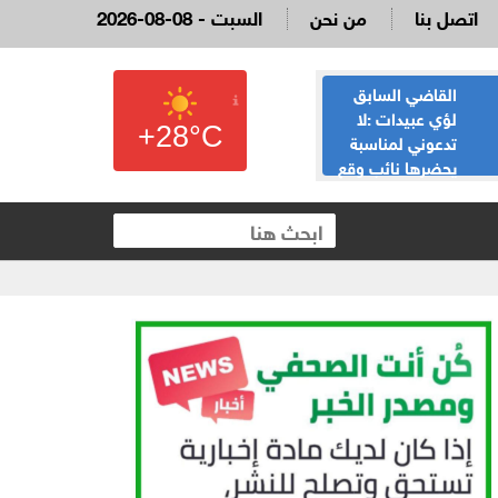
اتصل بنا
من نحن
2026-08-08 - السبت
القاضي السابق
الحياصات ينفي
لؤي عبيدات :لا
صحة انباء صدور
+28°C
تدعوني لمناسبة
نتائج الثانوية العامة
يحضرها نائب وقع
غدا الخميس
 العقارية