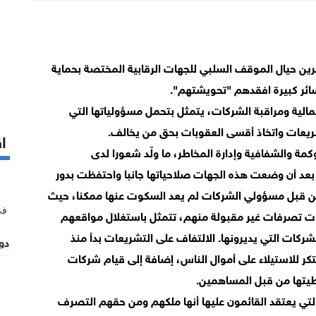
ين حيال الموقف السلبي للجهات الرقابية المختصة بحماية
سائر كبيرة افقدهم "تحويشتهم".
لمالية ومراقبة الشركات، يتمثل بتحمل مسؤولياتها التي
يعات واتخاذ أقسى العقوبات بحق من يخالف.
اق
مة والشفافية وإدارة المخاطر، ما ولّد شعورا لدى
 بعد أن وضعت هذه الجهات صلاحياتها جانبا واحتفظت بدور
من قبل مسؤولي الشركات لم يعد السكوت عنها ممكنا، حيث
بات تصرفات غير مقبولة منهم، تتمثل باستغلال مواقعهم
شركات التي يديرونها. الالتفاف على التشريعات بدأ منذ
دور
كر للاستيلاء على أموال الناس، إضافة إلى قيام شركات
طيتها من قبل المساهمين.
لتي يعتقد القائمون عليها أنها ملكهم ومن حقهم التصرف