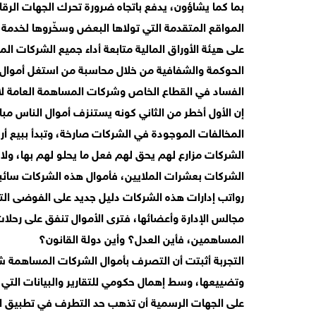
بما كما يشاؤون، يدفع باتجاه ضرورة تحرك الجهات الر
المواقع المتقدمة التي تولاها البعض وسخّروها لخدم
على هيئة الأوراق المالية متابعة أداء جميع الشركات 
الحوكمة والشفافية من خلال محاسبة من استغل أموال ا
الفساد في القطاع الخاص وشركات المساهمة العامة لا 
إن الأول أخطر من الثاني كونه يستنزف أموال الناس مباش
المخالفات الموجودة في الشركات صارخة، وتبدأ ببيع أ
الشركات مزارع لهم يحق لهم فعل ما يحلو لهم بها، ول
الشركات بعشرات الملايين، فأموال هذه الشركات سائب
رواتب إدارات هذه الشركات دليل جديد على الفوضى الت
مجالس الإدارة وأعضائها، فترى الأموال تنفق على رحلا
المساهمين، فأين العدل؟ وأين دولة القانون؟
التجربة أثبتت أن التصرف بأموال الشركات المساهمة شاب
وتضييعها، وسط إهمال حكومي للتقارير والبيانات التي
على الجهات الرسمية أن تذهب حد التطرف في تطبيق 