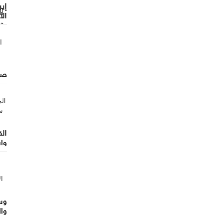
إير
ال
هر
صف
ال
وا
وسا
وال