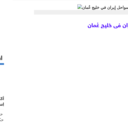
ن في خليج عُمان
اق
إس