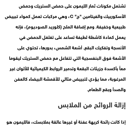
تشتمل مكونات ثمار الليمون على حمض الستريك وحمض
الأسكوربيك والفيتامين "ج" C، وهي مركبات تعمل كمواد تبييض
طبيعية وخفيفة. ومع إضافة الملح (كلوريد الصوديوم)، فإنه
يعمل كمادة كاشطة لطيفة تساعد على تغلغل الحمض في
الأنسجة وتفكيك البقع. أشعة الشمس، بدورها، تحتوي على
الأشعة فوق البنفسجية التي تتفاعل مع حمض الستريك ليقوما
معاً بأكسدة جزيئات البقعة وتدمير الروابط الكيميائية للألوان غير
المرغوبة، مما يؤدي لتبييض مثالي للأقمشة البيضاء كالعفن
والصدأ وبقع الطعام.
إزالة الروائح من الملابس
إذا كانت رائحة كريهة عفنة أو غيرها عالقة بملابسك، فالليمون هو