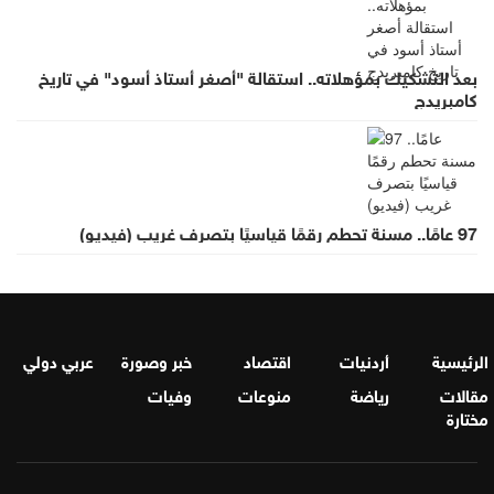
بعد التشكيك بمؤهلاته.. استقالة "أصغر أستاذ أسود" في تاريخ
كامبريدج
97 عامًا.. مسنة تحطم رقمًا قياسيًا بتصرف غريب (فيديو)
الرئيسية
أردنيات
اقتصاد
خبر وصورة
عربي دولي
مقالات
رياضة
منوعات
وفيات
مختارة