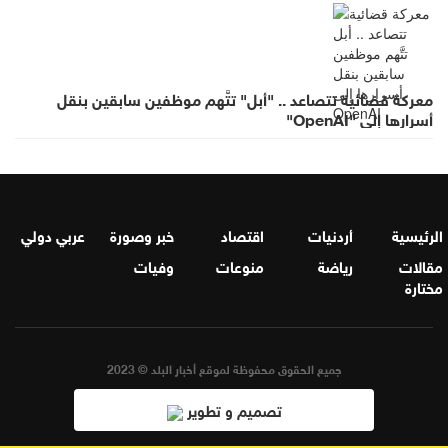
معركة قضائية تتصاعد .. "أبل" تتَّهم موظفين سابقين بنقل
أسرارها إلى "OpenAI"
الرئيسية
أردنيات
اقتصاد
خبر وصورة
عربي دولي
مقالات
رياضة
منوعات
وفيات
مختارة
جميع الحقوق محفوظة لموقع أخبار البلد © 2023
تصميم و تطوير