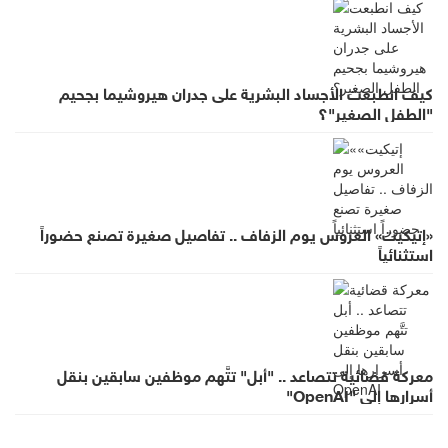
كيف انطبعت الأجساد البشرية على جدران هيروشيما بجحيم
"الطفل الصغير"؟
«إتيكيت» العروس يوم الزفاف .. تفاصيل صغيرة تصنع حضوراً
استثنائياً
معركة قضائية تتصاعد .. "أبل" تتَّهم موظفين سابقين بنقل
أسرارها إلى "OpenAI"