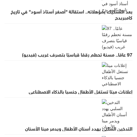
بعد التشكيك بمؤهلاته.. استقالة "أصغر أستاذ أسود" في تاريخ
كامبريدج
97 عامًا.. مسنة تحطم رقمًا قياسيًا بتصرف غريب (فيديو)
إعلانات ميتا تستغل الأطفال جنسيا بالذكاء الاصطناعي
التدخين السلبي يهدد أسنان الأطفال ويدمر مينا الأسنان