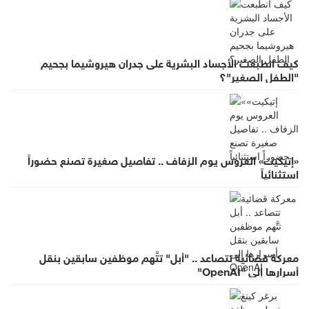
كيف انطبعت الأجساد البشرية على جدران هيروشيما بجحيم
"الطفل الصغير"؟
«إتيكيت» العروس يوم الزفاف .. تفاصيل صغيرة تصنع حضوراً
استثنائياً
معركة قضائية تتصاعد .. "أبل" تتَّهم موظفين سابقين بنقل
أسرارها إلى "OpenAI"