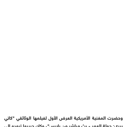
وحضرت المغنية الأمريكية العرض الأول لفيلمها الوثائقي "كاتي
بيري: جولة العمر - بث مباشر من باريس"، وكان حبيبها ترودو إلى