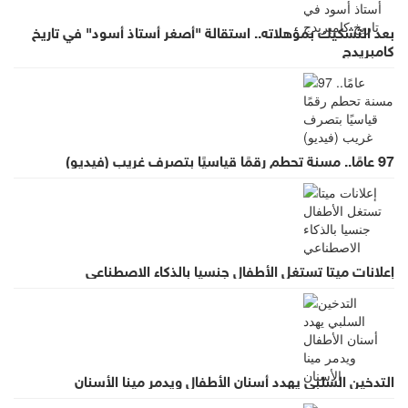
بعد التشكيك بمؤهلاته.. استقالة "أصغر أستاذ أسود" في تاريخ
كامبريدج
97 عامًا.. مسنة تحطم رقمًا قياسيًا بتصرف غريب (فيديو)
إعلانات ميتا تستغل الأطفال جنسيا بالذكاء الاصطناعي
التدخين السلبي يهدد أسنان الأطفال ويدمر مينا الأسنان