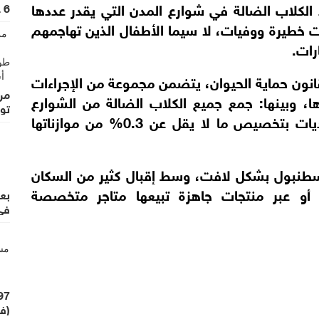
الكلاب الضالة في شوارع المدن التي يقدر عددها
6 علامات تحذرك.. لماذا يجب تجنب تناول البيض ليلًا؟
ات خطيرة ووفيات، لا سيما الأطفال الذين تهاجمهم
رات.
ي عام 2024 تعديلاً على قانون حماية الحيوان، يتضمن مجموعة من الإجراءات
من
ذها، وبينها: جمع جميع الكلاب الضالة من الشوارع
تو
وإيواؤها في ملاجئ مخصصة، وإلزام البلديات بتخصيص ما لا يقل عن 0.3% من موازناتها
إسطنبول بشكل لافت، وسط إقبال كثير من السكان
ة أو عبر منتجات جاهزة تبيعها متاجر متخصصة
بع
في 
(في