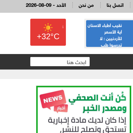
اتصل بنا
من نحن
2026-08-09 - الأحد
نقيب أطباء الاسنان
القاضي السابق
أية الأسمر
لؤي عبيدات :لا
+32°C
للأردنيين : لا
تدعوني لمناسبة
تدرسوا طب
يحضرها نائب وقع
الاسنان، لدينا 13,354 طبيب
على الملكية العقارية
والفائض يصل لـ100%، و5 الاف لا