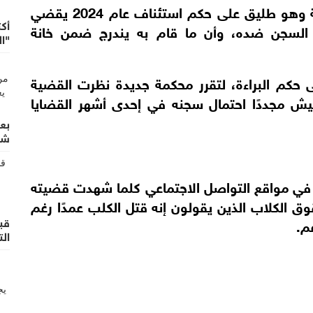
وحصل مافيش خلال تلك المحاكمة الطويلة وهو طليق على حكم استئناف عام 2024 يقضي
أك
لسجن ضده، وأن ما قام به يندرج ضمن خانة
"ا
 حكم البراءة، لتقرر محكمة جديدة نظرت القضية
مافيش مجددًا احتمال سجنه في إحدى أشهر القضايا
شري
في مواقع التواصل الاجتماعي كلما شهدت قضيته
وق الكلاب الذين يقولون إنه قتل الكلب عمدًا رغم
م.
الت