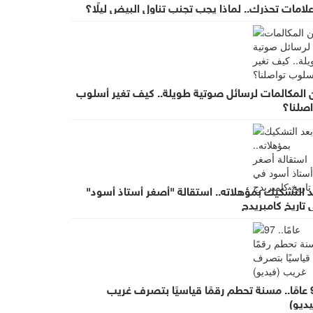
 المكالمات لرسائل صوتية طويلة.. كيف تغير أسلوب
اصلنا؟
د التشكيك بمؤهلاته.. استقالة "أصغر أستاذ أسود"
تاريخ كامبريدج
97 عامًا.. مسنة تحطم رقمًا قياسيًا بتصرف غريب
ديو)