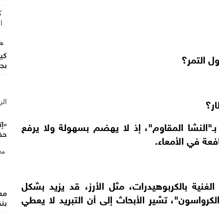
كي
ل التمر؟
بج
ار؟
«إ
بـ"النشا المقاوم"، إذ لا يهضم بسهولة ولا يرفع
حضو
افعة في الأمعاء.
غنية بالكربوهيدرات، مثل الأرز، قد يزيد بشكل
معر
لكرواسون"، تشير الأبحاث إلى أن التبريد لا يعطي
بنق