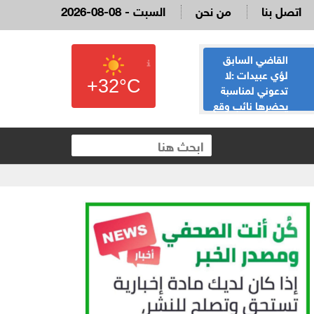
اتصل بنا
من نحن
2026-08-08 - السبت
القاضي السابق
الحياصات ينفي
لؤي عبيدات :لا
صحة انباء صدور
+32°C
تدعوني لمناسبة
نتائج الثانوية العامة
يحضرها نائب وقع
غدا الخميس
 العقارية