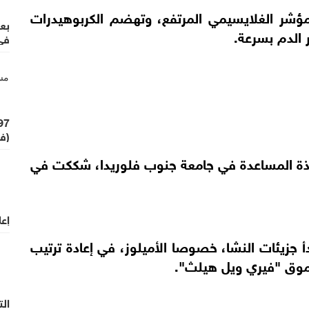
ؤشر الغلايسيمي المرتفع، وتهضم الكربوهيدرات
بع
 الدم بسرعة.
في 
(في
تاذة المساعدة في جامعة جنوب فلوريدا، شككت في
إعل
دأ جزيئات النشا، خصوصا الأميلوز، في إعادة ترتيب
 موق "فيري ويل هيلث".
الت