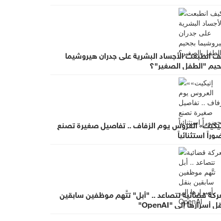
ف انطبعت الأجساد البشرية على جدران هيروشيما
حيم "الطفل الصغير"؟
تيكيت» العروس يوم الزفاف .. تفاصيل صغيرة تصنع
راً استثنائياً
كة قضائية تتصاعد .. "أبل" تتَّهم موظفين سابقين
ل أسرارها إلى "OpenAI"