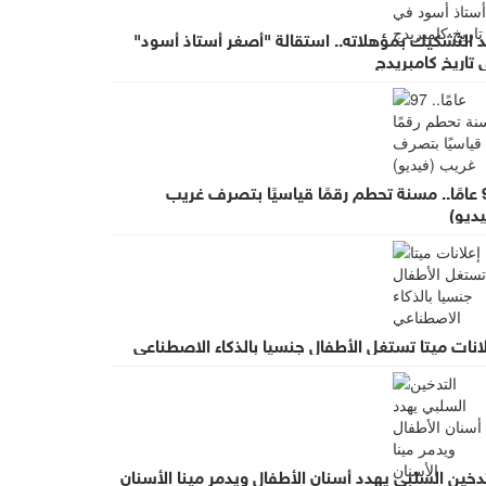
د التشكيك بمؤهلاته.. استقالة "أصغر أستاذ أسود"
تاريخ كامبريدج
97 عامًا.. مسنة تحطم رقمًا قياسيًا بتصرف غريب
ديو)
انات ميتا تستغل الأطفال جنسيا بالذكاء الاصطناعي
دخين السلبي يهدد أسنان الأطفال ويدمر مينا الأسنان