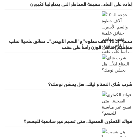
إعادة غلي الماء.. حقيقة المخاطر التي يتداولها كثيرون
خدعة "الـ 10 آلاف خطوة" و"السم الأبيض".. حقائق علمية تقلب
مفاهيم إنقاص الوزن رأساً على عقب
شرب شاي النعناع ليلاً... هل يحسّن نومك؟
فوائد الكمثرى الصحية.. متى تصبح غير مناسبة للجسم؟