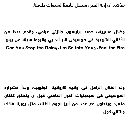
مؤكدة أن إرثه الفني سيظل حاضرًا لسنوات طويلة.
وخلال مسيرته، حصد برايسون جائزتي غرامي، وقدم عددًا من
الأغاني الشهيرة في موسيقى الآر أند بي والرومانسية، من بينها
Feel the Fire، وI’m So Into You، وCan You Stop the Rain.
وُلد الفنان الراحل في ولاية كارولاينا الجنوبية، وبدأ مشواره
الموسيقي في سبعينيات القرن الماضي قبل أن ينطلق كفنان
منفرد ويتعاون مع عدد من أبرز نجوم الغناء، مثل روبرتا فلاك
وناتالي كول.