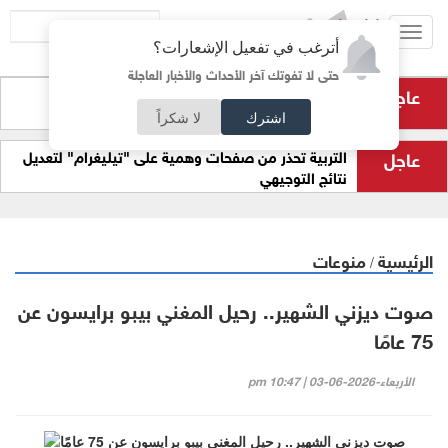
Toggl
أترغب في تفعيل الإشعارات؟
navig
حتى لا تفوتك آخر الأحداث والأخبار العاجلة
عاجل
نتائج الثانوية العامة.. اليوم
اشترك
لا شكراً
عاجل
التربية تحذر من صفحات وهمية على "تيليغرام" لتعديل
نتائج التوجيهي
الرئيسية
منوعات
/
صوت ديزني الشهير.. رحيل المغني بيبو برايسون عن
75 عامًا
الأربعاء-2026-06-03 | 10:47 pm