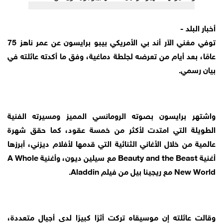
أخبار البلد -
توفي مغني الآر أند بي الأمريكي بيبو برايسون عن عمر ناهز 75
عامًا، بعد أيام من تعرضه لجلطة دماغية، وفق ما أكدته عائلته في
بيان رسمي.
واشتهر برايسون بصوته الرومانسي المميز ومسيرته الفنية
الطويلة التي امتدت لأكثر من خمسة عقود، كما حقق شهرة
عالمية من خلال الأغاني الثنائية التي قدمها لأفلام ديزني، أبرزها
أغنية Beauty and the Beast مع سيلين ديون، وأغنية A Whole
New World مع ريجينا بيل من فيلم Aladdin.
وقالت عائلته إن موسيقاه تركت أثرًا كبيرًا لدى أجيال متعددة،