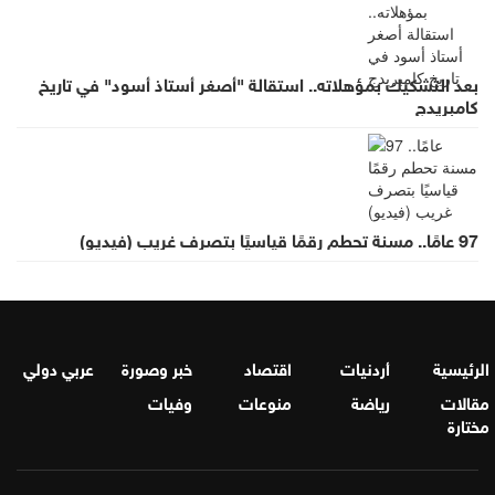
بعد التشكيك بمؤهلاته.. استقالة "أصغر أستاذ أسود" في تاريخ
كامبريدج
97 عامًا.. مسنة تحطم رقمًا قياسيًا بتصرف غريب (فيديو)
الرئيسية
أردنيات
اقتصاد
خبر وصورة
عربي دولي
مقالات
رياضة
منوعات
وفيات
مختارة