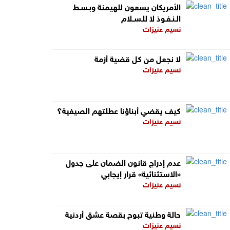
الأمريكان يسعون للهيمنة وبـسـط
الـنـفـوذ لا للـســلام
نسيم عنيزات
لا نجعل من كل قضية أزمة
نسيم عنيزات
كيف يقضي أبناؤنا عطلتهم الصيفية؟
نسيم عنيزات
عدم إدراج قانون الضمان على جدول
«الاستثنائية» قرار إيجابي
نسيم عنيزات
حالة وطنية تبوح بقصة عشق أردنية
نسيم عنيزات