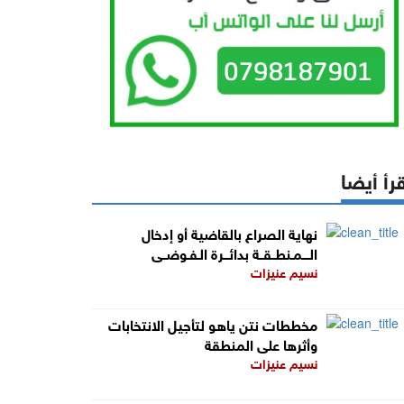
رأ أيضا
نهاية الصراع بالقاضية أو إدخال
الــــمـنطــقــة بدائـــرة الـفـوضــى
نسيم عنيزات
مخططات نتن ياهو لتأجيل الانتخابات
وأثرها على المنطقة
نسيم عنيزات