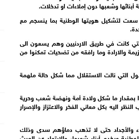
أبنائها وشعبها دون إملاءات او تدخلات.
سعت لتشكيل هويتها الوطنية بما ينسجم مع
دة.
لتي كانت في طريق الاردنيين وهم يسعون الى
زيمة والارادة وما رافقه من تضحيات تمكنوا من
ل التي نالت الاستقلال مما شكل حالة ملهمة
ابرا بمقدار ما شكل ولادة أمة ونهضة شعب وحرية
ظر اليه بكل معاني الفخر والاعتزاز والإصرار
باء والأجداد حتى لا تذهب دماؤهم سدى وذلك
وطنية ويخدم أبناء شعبها، والابتعاد عن العبث