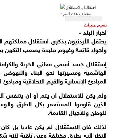
نسيم عنيزات
أخبار البلد -
يحتفل الأردنيون بذكرى استقلال مملكتهم
وأجواء قاتمة وغيوم ملبدة يصعب التكهن بمس
إستقلال جسد أسمى معاني الحرية والكرامة 
الهاشمية ومسيرتها نحو البناء والنهوض و
المبادئ الإنسانية والقيم الاخلاقية ومبادئ ا
ولم يكن للاستقلال ان يتم او ان يتنفس الأر
الذين قاوموا المستعمر بكل الطرق والوسا
للوطن وللأجيال القادمة.
لذلك فان الاستقلال لم يكن عاديا بل كان
النظر اليه بطرق مختلفة وعين ثاقبة لأنه 