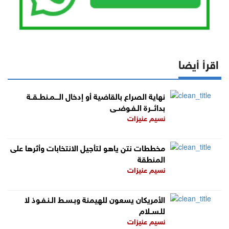
اقرأ أيضا
نهاية الصراع بالقاضية أو إدخال الــــمـنطــقــة
بدائـــرة الـفـوضــى
نسيم عنيزات
مخططات نتن ياهو لتأجيل الانتخابات وأثرها على
المنطقة
نسيم عنيزات
الأمريكان يسعون للهيمنة وبـسـط الـنـفـوذ لا
للـســلام
نسيم عنيزات