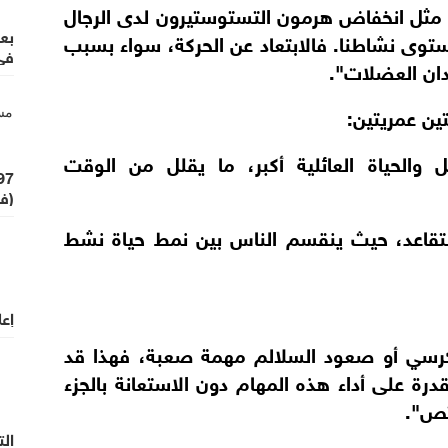
 مثل انخفاض هرمون التستوستيرون لدى الرجال
بع
ستوى نشاطنا. فالابتعاد عن الحركة، سواء بسبب
في 
دان العضلات".
ن عمريتين:
 والحياة العائلية أكبر، ما يقلل من الوقت
(في
 التقاعد، حيث ينقسم الناس بين نمط حياة نشط
إعل
كرسي أو صعود السلالم مهمة صعبة، فهذا قد
رة على أداء هذه المهام دون الاستعانة بالجزء
تص".
الت