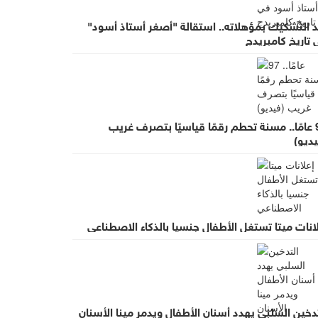
د التشكيك بمؤهلاته.. استقالة "أصغر أستاذ أسود"
تاريخ كامبريدج
97 عامًا.. مسنة تحطم رقمًا قياسيًا بتصرف غريب
ديو)
انات ميتا تستغل الأطفال جنسيا بالذكاء الاصطناعي
دخين السلبي يهدد أسنان الأطفال ويدمر مينا الأسنان