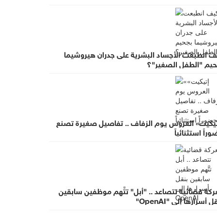
ف انطبعت الأجساد البشرية على جدران هيروشيما
حيم "الطفل الصغير"؟
تيكيت» العروس يوم الزفاف .. تفاصيل صغيرة تصنع
راً استثنائياً
كة قضائية تتصاعد .. "أبل" تتَّهم موظفين سابقين
ل أسرارها إلى "OpenAI"