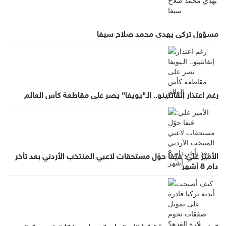
مسؤول تركي يهدي محمد صلاح سيفا
رغم اعتذار إنفانتينو.. الـ"يويفا" يصر على مقاطعة كأس العالم
الأمير علي: فيفا حوّل مستحقات لاعبي المنتخب الأردني بعد تأخر
دام 8 أشهر
كيف أصبحت أندية تركيا قادرة على تمويل صفقات نجوم كرة