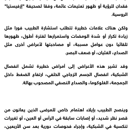
فقدان للرؤية أو ظهور تعتيمات عائمة، وفقا لصحيفة "إزفيستيا"
الروسية.
ولكن هناك علامات خطيرة تتطلب استشارة الطبيب فورا مثل
زيادة تكرار أو شدة الومضات واستمرارها لفترة أطول، ظهورها
تلقائيا دون عوامل مسببة، أو مصاحبتها لأعراض أخرى مثل
الصداع، الغثيان، أو ضعف البصر.
وقد تشير هذه الأعراض إلى أمراض خطيرة تشمل انفصال
الشبكية، انفصال الجسم الزجاجي الخلفي، ارتفاع الضغط داخل
الجمجمة، الغلوكوما، والصداع النصفي المصحوب بهالة.
وينصح الطبيب بإيلاء اهتمام خاص للمرضى الذين يعانون من
قصر نظر شديد، أو إصابات سابقة في الرأس أو العين، أو تغيرات
تنكسية في الشبكية، وإجراء فحوصات دورية بعد سن الأربعين،