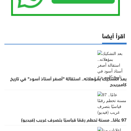
اقرأ أيضا
بعد التشكيك بمؤهلاته.. استقالة "أصغر أستاذ أسود" في تاريخ
كامبريدج
97 عامًا.. مسنة تحطم رقمًا قياسيًا بتصرف غريب (فيديو)