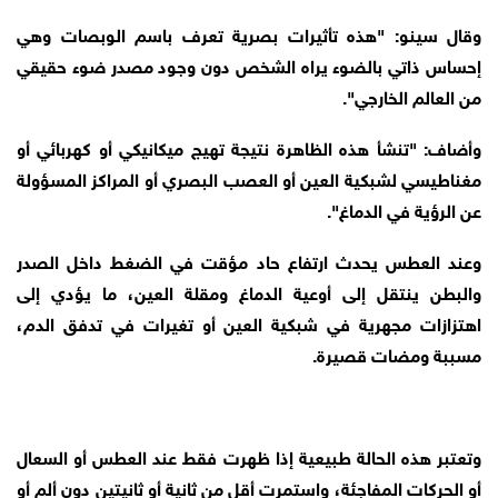
وقال سينو: "هذه تأثيرات بصرية تعرف باسم الوبصات وهي
إحساس ذاتي بالضوء يراه الشخص دون وجود مصدر ضوء حقيقي
من العالم الخارجي".
وأضاف: "تنشأ هذه الظاهرة نتيجة تهيج ميكانيكي أو كهربائي أو
مغناطيسي لشبكية العين أو العصب البصري أو المراكز المسؤولة
عن الرؤية في الدماغ".
وعند العطس يحدث ارتفاع حاد مؤقت في الضغط داخل الصدر
والبطن ينتقل إلى أوعية الدماغ ومقلة العين، ما يؤدي إلى
اهتزازات مجهرية في شبكية العين أو تغيرات في تدفق الدم،
مسببة ومضات قصيرة.
وتعتبر هذه الحالة طبيعية إذا ظهرت فقط عند العطس أو السعال
أو الحركات المفاجئة، واستمرت أقل من ثانية أو ثانيتين دون ألم أو