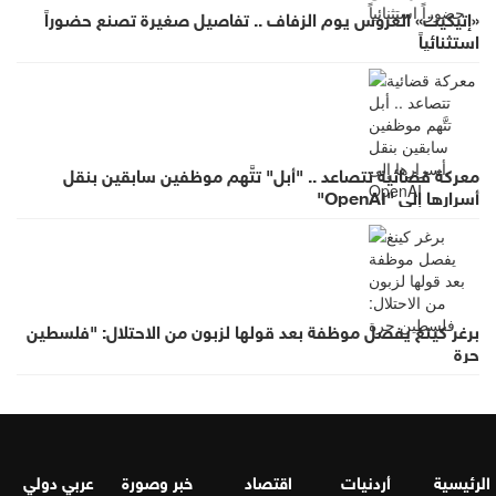
«إتيكيت» العروس يوم الزفاف .. تفاصيل صغيرة تصنع حضوراً
استثنائياً
معركة قضائية تتصاعد .. "أبل" تتَّهم موظفين سابقين بنقل
أسرارها إلى "OpenAI"
برغر كينغ يفصل موظفة بعد قولها لزبون من الاحتلال: "فلسطين
حرة
الرئيسية
أردنيات
اقتصاد
خبر وصورة
عربي دولي